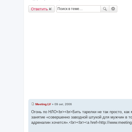
Ответить
Meeting.LV
»
09 окт, 2006
С
о
Огонь по НЛО<br><br>Бить тарелки не так просто, как
о
занятие «совершенно заводной штукой для мужчин в том
б
щ
адреналин хочется».<br><br><a href=http://www.meetin
е
н
и