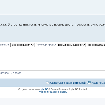
аста. В этом занятии есть множество преимуществ: твердость руки, реак
.
ения за:
Поле сортировки
вателей и 4 гостя
Связаться с администрацией
Наша кома
Создано на основе
phpBB
® Forum Software © phpBB Limited
Русская поддержка phpBB