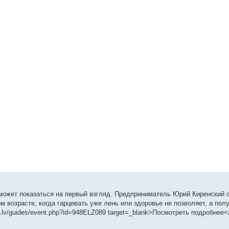
 может показаться на первый взгляд. Предприниматель Юрий Киренский с
 возрасте, когда гарцевать уже лень или здоровье не позволяет, а пол
g.lv/guides/event.php?id=948ELZ089 target=_blank>Посмотреть подробнее<