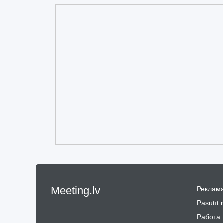
Meeting.lv
Реклама
Pasūtīt 
Работа