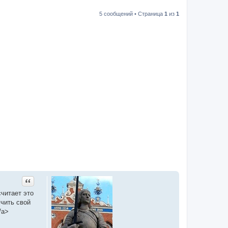
5 сообщений • Страница
1
из
1
Цитата
читает это
учить свой
/a>