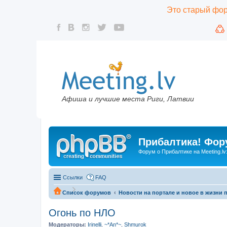
Это старый фору
Афиша и лучшие места Риги, Латвии
Прибалтика! Фору
Форум о Прибалтике на Meeting.lv
Ссылки
FAQ
Список форумов
Новости на портале и новое в жизни 
Огонь по НЛО
Модераторы:
Irinelli
,
~*An*~
,
Shmurok