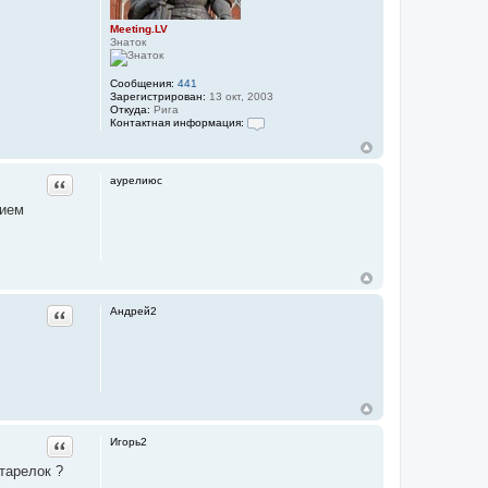
Meeting.LV
Знаток
Сообщения:
441
Зарегистрирован:
13 окт, 2003
Откуда:
Рига
Контактная информация:
К
о
н
т
аурелиюс
Цитата
а
к
нием
т
н
а
я
и
н
ф
о
Андрей2
Цитата
р
м
а
ц
и
я
п
о
л
ь
Игорь2
Цитата
з
о
тарелок ?
в