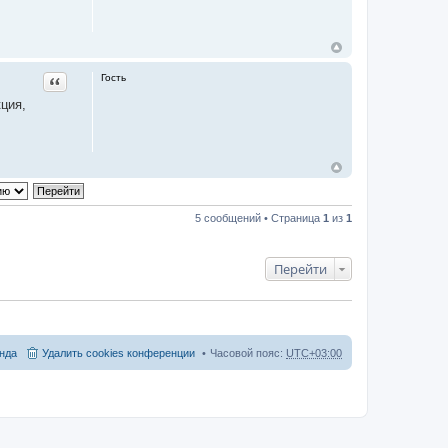
а
т
е
л
я
M
e
Гость
Цитата
e
t
ция,
i
n
g
.
L
V
5 сообщений • Страница
1
из
1
Перейти
нда
Удалить cookies конференции
Часовой пояс:
UTC+03:00