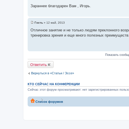
б
щ
Зараннее благодарен Вам , Игорь.
е
н
и
е
Гость
»
12 май, 2013
С
о
Отличное занятие и не только людям преклонного возр
о
тренировка зрения и еще много полезных преимуществ
б
щ
е
н
и
е
Показать сообщ
Ответить
Вернуться в «Статьи / Эссе»
КТО СЕЙЧАС НА КОНФЕРЕНЦИИ
Сейчас этот форум просматривают: нет зарегистрированных пользо
Список форумов