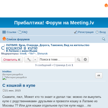
Прибалтика! Форум на Meeting.lv
Ссылки
FAQ
Регистрация
Вход
Список форумов
ЛАТВИЯ: Виза, Очереди, Дорога, Таможня, Вид на жительство
ои
С кошкой в купе
В Латвию с животными
ск
Модераторы:
Irinelli
,
~*An*~
,
Shmurok
Ответить
9 сообщений • Страница
1
из
1
IrinAlex
Интересующийся
Цитата
С кошкой в купе
21 июн, 2015
С
о
Скажите, пжл, Может кто то знает и делал так: можно ли выкупить
о
купе с родственниками- друзьями и провезти кошку в Латвию из
б
щ
Москвы ?? Или для кошки отдельное пустое купе надо....по
е