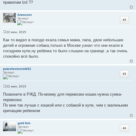
правилам lzd ??
н
и
е
Алексеич
Эксперт
Цитата
22 июн, 2015
С
о
Как то видел в поезде ехала семья мама, папа, двое небольших
о
детей и огромная собака,только в Москве узнал что они ехали в
б
щ
соседнем купе,ну ребёнка то было слышно на границе ,а так очень
е
спокойно всё было.
н
и
е
puteshestvennik61
Эксперт
Цитата
22 июн, 2015
С
о
Позвоните в РЖД. По-моему для перевозки кошки нужна сумка-
о
перевозка
б
щ
По мне так лучше с кошкой или с собакой в купе, чем с маленьким
е
кричащим ребенком
н
и
е
gold fish
Эксперт
Цитата