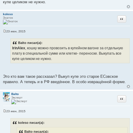
щ
купе целиком не нужно.
е
н
и
koleso
е
Знаток
Цитата
23 июн, 2015
С
о
о
Balto писал(а):
б
IrinAlex
, кошку можно провозить в купейном вагоне за отдельную
щ
е
плату в специальной сумке или клетке- переноске. Выкупать все
н
купе целиком не нужно.
и
е
Это кто вам такое рассказал? Выкуп купе это старое ЕСовское
правило. А теперь и в РФ введённое. В особо извращённой форме.
Balto
Эксперт
Цитата
23 июн, 2015
С
о
о
koleso писал(а):
б
щ
Balto писал(а):
е