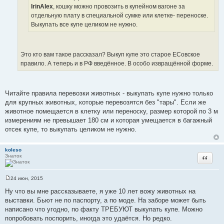
н
IrinAlex
, кошку можно провозить в купейном вагоне за
и
отдельную плату в специальной сумке или клетке- переноске.
е
Выкупать все купе целиком не нужно.
Это кто вам такое рассказал? Выкуп купе это старое ЕСовское
правило. А теперь и в РФ введённое. В особо извращённой форме.
Читайте правила перевозки животных - выкупать купе нужно только
для крупных животных, которые перевозятся без "тары". Если же
животное помещается в клетку или переноску, размер которой по 3 м
измерениям не превышает 180 см и которая умещается в багажный
отсек купе, то выкупать целиком не нужно.
koleso
Знаток
Цитата
24 июн, 2015
С
о
Ну что вы мне рассказываете, я уже 10 лет вожу животных на
о
выставки. Бьют не по паспорту, а по моде. На заборе может быть
б
щ
написано что угодно, по факту ТРЕБУЮТ выкупать купе. Можно
е
попробовать поспорить, иногда это удаётся. Но редко.
н