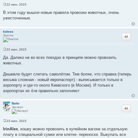
22 июн, 2015
С
о
В этом году вышли новые правила провозки животных, очень
о
ужесточенные.
б
щ
е
н
koleso
и
Знаток
Цитата
е
22 июн, 2015
С
о
Да. Далеко не во всех поездах в принципе можно провозить
о
животных.
б
щ
е
Дешевле будет слетать самолётом. Тем более, что справка (теперь
н
и
весьма сложная - новый европаспорт) - выписывается только в
е
аэропорту и где-то около Киевского (в Москве). И только в
аэропортах их б-м правильно заполняют
Balto
Эксперт
Цитата
23 июн, 2015
С
о
IrinAlex
, кошку можно провозить в купейном вагоне за отдельную
о
плату в специальной сумке или клетке- переноске. Выкупать все
б