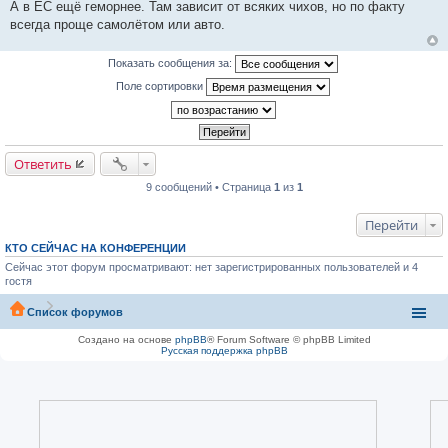
и
А в ЕС ещё геморнее. Там зависит от всяких чихов, но по факту
е
всегда проще самолётом или авто.
Показать сообщения за:
Поле сортировки
Ответить
9 сообщений • Страница
1
из
1
Перейти
КТО СЕЙЧАС НА КОНФЕРЕНЦИИ
Сейчас этот форум просматривают: нет зарегистрированных пользователей и 4
гостя
Список форумов
Создано на основе
phpBB
® Forum Software © phpBB Limited
Русская поддержка phpBB