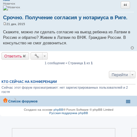
Новичок
Цитата
Срочно. Получение согласия у нотариуса в Риге.
21 дек, 2015
С
о
Скажите, можно ли сделать согласие на выезд ребенка из Латвии в
о
Россию и обратно? Живем в Латвии по ВНЖ. Граждане России. В
б
щ
консульство не смог дозвониться.
е
н
и
Ответить
е
1 сообщение • Страница
1
из
1
Перейти
КТО СЕЙЧАС НА КОНФЕРЕНЦИИ
Сейчас этот форум просматривают: нет зарегистрированных пользователей и 2
гостя
Список форумов
Создано на основе
phpBB
® Forum Software © phpBB Limited
Русская поддержка phpBB