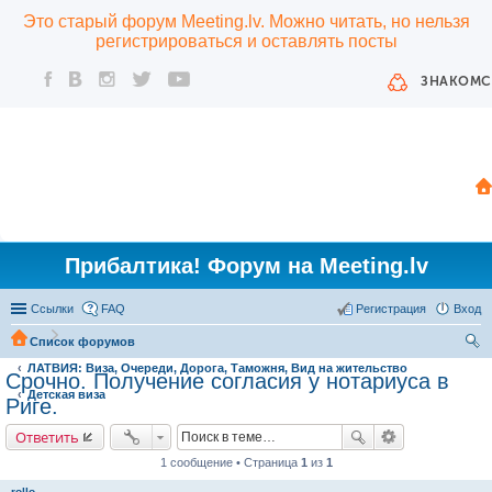
Это старый форум Meeting.lv. Можно читать, но нельзя
регистрироваться и оставлять посты
ЗНАКОМС
Прибалтика! Форум на Meeting.lv
Ссылки
FAQ
Регистрация
Вход
Список форумов
ЛАТВИЯ: Виза, Очереди, Дорога, Таможня, Вид на жительство
ои
Срочно. Получение согласия у нотариуса в
Детская виза
ск
Риге.
Ответить
1 сообщение • Страница
1
из
1
rollo