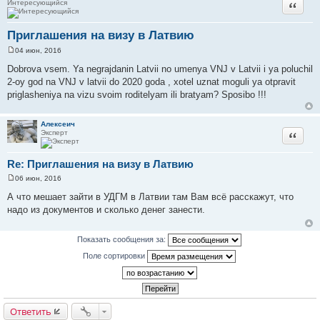
Интересующийся
Цитата
Приглашения на визу в Латвию
04 июн, 2016
С
о
Dobrova vsem. Ya negrajdanin Latvii no umenya VNJ v Latvii i ya poluchil
о
2-oy god na VNJ v latvii do 2020 goda , xotel uznat moguli ya otpravit
б
щ
priglasheniya na vizu svoim roditelyam ili bratyam? Sposibo !!!
е
н
и
Алексеич
е
Эксперт
Цитата
Re: Приглашения на визу в Латвию
06 июн, 2016
С
о
А что мешает зайти в УДГМ в Латвии там Вам всё расскажут, что
о
надо из документов и сколько денег занести.
б
щ
е
н
Показать сообщения за:
и
е
Поле сортировки
Ответить