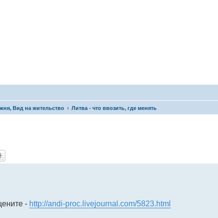
жня, Вид на жительство
Литва - что ввозить, где менять
цените -
http://andi-proc.livejournal.com/5823.html