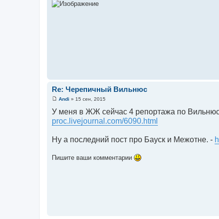
н
и
е
Re: Черепичный Вильнюс
Andi
»
15 сен, 2015
С
о
У меня в ЖЖ сейчас 4 репортажа по Вильнюсу
о
proc.livejournal.com/6090.html
б
щ
е
Ну а последний пост про Бауск и Межотне. -
h
н
и
е
Пишите ваши комментарии