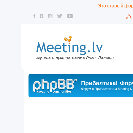
Это старый фору
Афиша и лучшие места Риги, Латвии
Прибалтика! Фору
Форум о Прибалтике на Meeting.lv