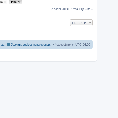
2 сообщения • Страница
1
из
1
Перейти
нда
Удалить cookies конференции
Часовой пояс:
UTC+03:00