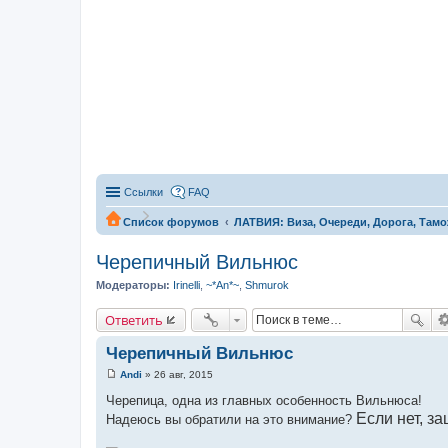
Ссылки
FAQ
Список форумов
ЛАТВИЯ: Виза, Очереди, Дорога, Тамо
Черепичный Вильнюс
Модераторы:
Irinelli
,
~*An*~
,
Shmurok
Ответить
Черепичный Вильнюс
Andi
»
26 авг, 2015
С
о
Черепица, одна из главных особенность Вильнюса!
о
Если нет, за
Надеюсь вы обратили на это внимание?
б
щ
е