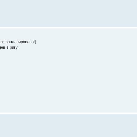
так запланировано!)
ев в ригу.