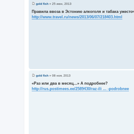
gold fish
»
25 июн, 2013
С
о
Правила ввоза в Эстонию алкоголя и табака ужесто
о
http://www.travel.ru/news/2013/06/07/218403.html
б
щ
е
н
и
е
gold fish
»
08 ноя, 2013
С
о
«Раз или два в месяц...» А подробнее?
о
http://rus.postimees.ee/2589430/raz-ili ... -podrobnee
б
щ
е
н
и
е