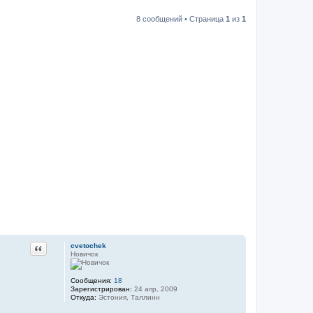
8 сообщений • Страница
1
из
1
cvetochek
Цитата
Новичок
Сообщения:
18
Зарегистрирован:
24 апр, 2009
Откуда:
Эстония, Таллинн