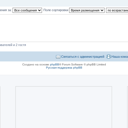
ения за:
Поле сортировки
вателей и 2 гостя
Связаться с администрацией
Наша кома
Создано на основе
phpBB
® Forum Software © phpBB Limited
Русская поддержка phpBB