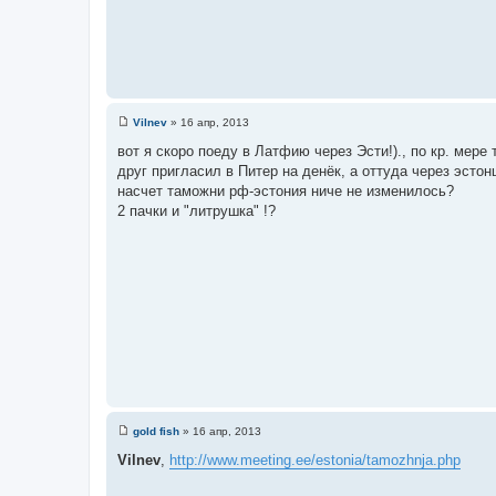
Vilnev
»
16 апр, 2013
С
о
вот я скоро поеду в Латфию через Эсти!)., по кр. мере 
о
друг пригласил в Питер на денёк, а оттуда через эстонц
б
щ
насчет таможни рф-эстония ниче не изменилось?
е
2 пачки и "литрушка" !?
н
и
е
gold fish
»
16 апр, 2013
С
о
Vilnev
,
http://www.meeting.ee/estonia/tamozhnja.php
о
б
щ