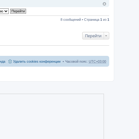
8 сообщений • Страница
1
из
1
Перейти
нда
Удалить cookies конференции
Часовой пояс:
UTC+03:00