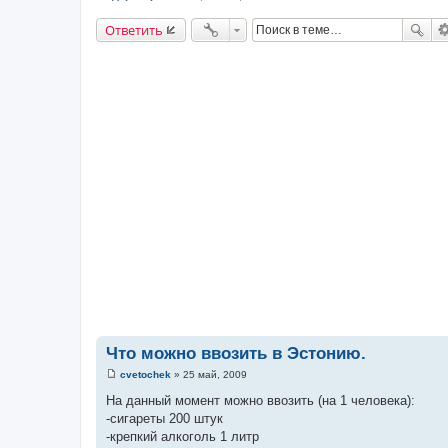
Ответить
Что можно ввозить в Эстонию.
cvetochek
»
25 май, 2009
С
о
На данный момент можно ввозить (на 1 человека):
о
-сигареты 200 штук
б
щ
-крепкий алкоголь 1 литр
е