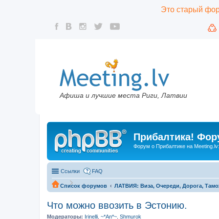
Это старый фору
Афиша и лучшие места Риги, Латвии
Прибалтика! Фору
Форум о Прибалтике на Meeting.lv
Ссылки
FAQ
Список форумов
ЛАТВИЯ: Виза, Очереди, Дорога, Тамо
Что можно ввозить в Эстонию.
Модераторы:
Irinelli
,
~*An*~
,
Shmurok