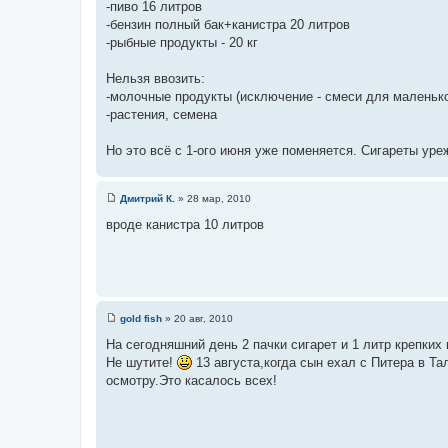
-пиво 16 литров
н
и
-бензин полный бак+канистра 20 литров
е
-рыбные продукты - 20 кг
Нельзя ввозить:
-молочные продукты (исключение - смеси для маленько
-растения, семена
Но это всё с 1-ого июня уже поменяется. Сигареты уре
Дмитрий К.
»
28 мар, 2010
С
о
вроде канистра 10 литров
о
б
щ
е
н
и
е
gold fish
»
20 авг, 2010
С
о
На сегодняшний день 2 пачки сигарет и 1 литр крепких 
о
Не шутите!
13 августа,когда сын ехал с Питера в Та
б
щ
осмотру.Это касалось всех!
е
н
и
е