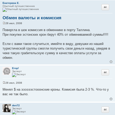
Екатерина Е.
Опытный путешественник
Цитата
Обмен валюты и комиссия
28 июл, 2008
С
о
Повергла в шок комиссия в обменнике в порту Таллина.
о
При покупке эстонских крон берут 40% от обмениваемой суммы!!!!!
б
щ
е
Если с вами такое случиться, имейте в виду, девушки из нашей
н
и
туристической группы смогли получить свои деньги назад, увидев в
е
чеке такую грабительскую сумму в качестве оплаты услуги за
обмен.
Егор!
Эксперт
Цитата
28 июл, 2008
С
о
Менял $ на ээээээстооонские кроны. Комисия была 2-3 %. Что-то у
о
вас не так было.
б
щ
е
н
den72
и
Эксперт
Цитата
е