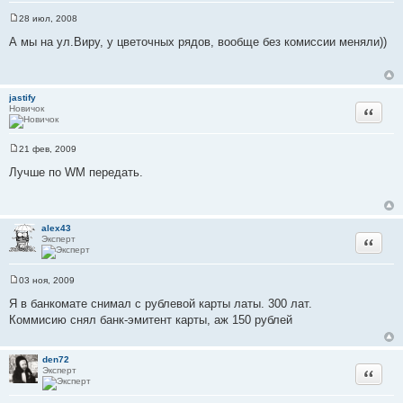
28 июл, 2008
С
о
А мы на ул.Виру, у цветочных рядов, вообще без комиссии меняли))
о
б
щ
е
н
jastify
и
Новичок
Цитата
е
21 фев, 2009
С
о
Лучше по WM передать.
о
б
щ
е
н
alex43
и
Эксперт
Цитата
е
03 ноя, 2009
С
о
Я в банкомате снимал с рублевой карты латы. 300 лат.
о
Коммисию снял банк-эмитент карты, аж 150 рублей
б
щ
е
н
den72
и
Эксперт
Цитата
е