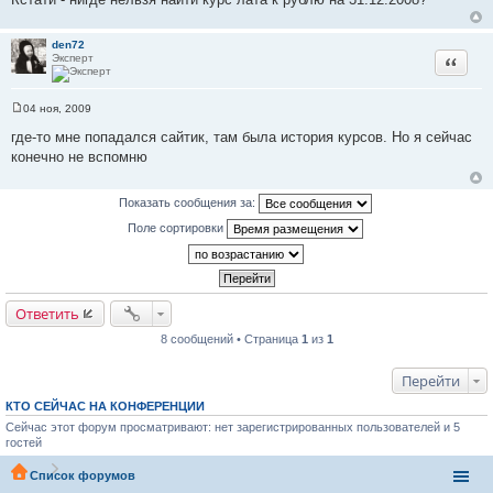
den72
Эксперт
Цитата
04 ноя, 2009
С
о
где-то мне попадался сайтик, там была история курсов. Но я сейчас
о
конечно не вспомню
б
щ
е
н
Показать сообщения за:
и
е
Поле сортировки
Ответить
8 сообщений • Страница
1
из
1
Перейти
КТО СЕЙЧАС НА КОНФЕРЕНЦИИ
Сейчас этот форум просматривают: нет зарегистрированных пользователей и 5
гостей
Список форумов