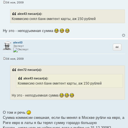
04 ноя, 2009
С
о
о
alex43 писал(а):
б
Коммисию снял банк-эмитент карты, аж 150 рублей
щ
е
н
и
Ну это - неподъемная сумма
е
alex43
Эксперт
Цитата
04 ноя, 2009
С
о
о
den72 писал(а):
б
щ
alex43 писал(а):
е
н
Коммисию снял банк-эмитент карты, аж 150 рублей
и
е
Ну это - неподъемная сумма
О том и речь
Сумма коммисии смешная, если бы менял в Москве рубли на евро, а
Риге евро в латы я бы терял сумму гораздо большую
Кстати - нигде нельзя найти курс лата к рублю на 31.12.2008?