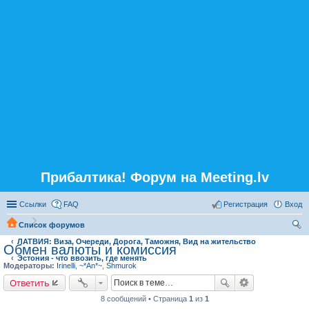
Прибалтика! Форум на Meeting.lv
Ссылки
FAQ
Регистрация
Вход
Список форумов
ЛАТВИЯ: Виза, Очереди, Дорога, Таможня, Вид на жительство
ои
Обмен валюты и комиссия
Эстония - что ввозить, где менять
ск
Модераторы:
Irinelli
,
~*An*~
,
Shmurok
Ответить
8 сообщений • Страница
1
из
1