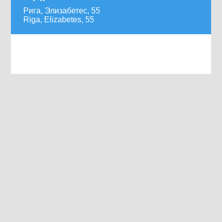
Рига, Элизабетес, 55
Riga, Elizabetes, 55