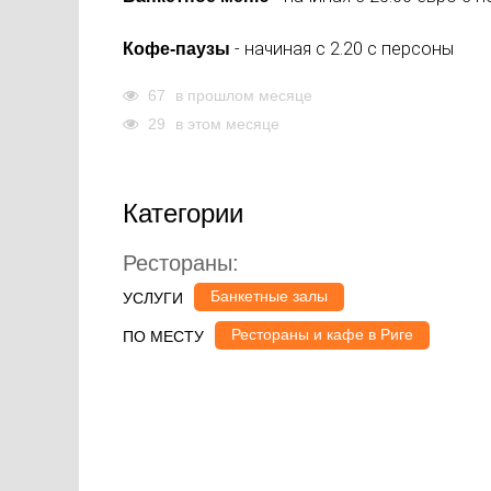
- начиная с 2.20 с персоны
Кофе-паузы
67
в прошлом месяце
29
в этом месяце
Категории
Рестораны:
Банкетные залы
УСЛУГИ
Рестораны и кафе в Риге
ПО МЕСТУ