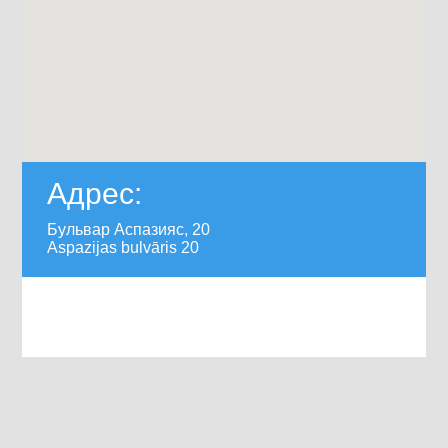
Адрес:
Бульвар Аспазияс, 20
Aspazijas bulvāris 20