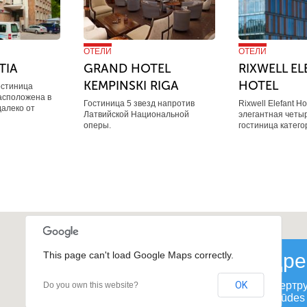
ОТЕЛИ
ОТЕЛИ
TIA
GRAND HOTEL
RIXWELL EL
KEMPINSKI RIGA
HOTEL
остиница
Расположена в
Гостиница 5 звезд напротив
Rixwell Elefant Ho
далеко от
Латвийской Национальной
элегантная четы
оперы.
гостиница категор
This page can't load Google Maps correctly.
Адре
OK
ул. Гертр
Do you own this website?
Ģertrūdes 