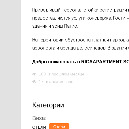
Приветливый персонал стойки регистрации 
предоставляются услуги консьержа. Гости м
здания и зоны Патио.
На территории обустроена платная парковка
аэропорта и аренда велосипедов. В здании 
Добро пожаловать в
RIGAAPARTMENT S
109
в прошлом месяце
17
в этом месяце
Категории
Виза:
Отели
ОТЕЛИ