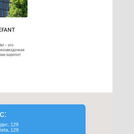
EFANT
tel ‒ это
рехзвездочная
ии superior!
с:
удес, 129
iela, 129