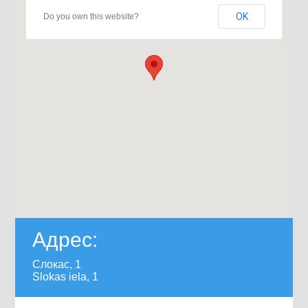
OK
Do you own this website?
Адрес:
Слокас, 1
Slokas iela, 1