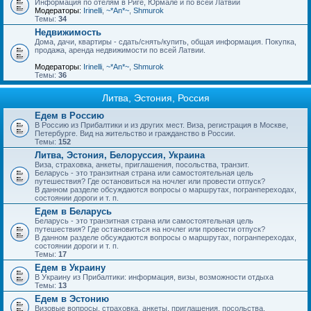
Информация по отелям в Риге, Юрмале и по всей Латвии
Модераторы:
Irinelli
,
~*An*~
,
Shmurok
Темы:
34
Недвижимость
Дома, дачи, квартиры - сдать/снять/купить, общая информация. Покупка,
продажа, аренда недвижимости по всей Латвии.
Модераторы:
Irinelli
,
~*An*~
,
Shmurok
Темы:
36
Литва, Эстония, Россия
Едем в Россию
В Россию из Прибалтики и из других мест. Виза, регистрация в Москве,
Петербурге. Вид на жительство и гражданство в России.
Темы:
152
Литва, Эстония, Белоруссия, Украина
Виза, страховка, анкеты, приглашения, посольства, транзит.
Беларусь - это транзитная страна или самостоятельная цель
путешествия? Где остановиться на ночлег или провести отпуск?
В данном разделе обсуждаются вопросы о маршрутах, погранпереходах,
состоянии дороги и т. п.
Едем в Беларусь
Беларусь - это транзитная страна или самостоятельная цель
путешествия? Где остановиться на ночлег или провести отпуск?
В данном разделе обсуждаются вопросы о маршрутах, погранпереходах,
состоянии дороги и т. п.
Темы:
17
Едем в Украину
В Украину из Прибалтики: информация, визы, возможности отдыха
Темы:
13
Едем в Эстонию
Визовые вопросы, страховка, анкеты, приглашения, посольства.