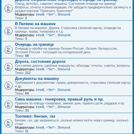
Поезд, автобус, самолет, машина. Состояние очереди на границе.
Вопросы, отчеты и рекомендации. Не забудьте предварительно заглянуть в
раздел портала "Приехать.Транспорт"
Модераторы:
Irinelli
,
~*An*~
,
Shmurok
Темы:
2
В Латвию на машине
В Латвию на машине. Дорога. Страховка (зеленая карта), очереди на
границе, права, тонировка и т.д.
Модераторы:
Irinelli
,
~*An*~
,
Shmurok
Темы:
3
Очередь на границе
Очередь и пробки на границе Латвия-Россия, Латвия- Белоруссия,
Эстония-Россия - ситуация на сегодняшний день
Темы:
68
Дорога, состояние дороги
Состояние дороги, удобные маршруты, объезды: отчеты, советы, вопросы
Модераторы:
Irinelli
,
~*An*~
,
Shmurok
Темы:
212
Документы на машину
Требования к документам: права, доверенность, страховка (зеленая карта)
и др.
Модераторы:
Irinelli
,
~*An*~
,
Shmurok
Темы:
69
Сама машина - тонировка, правый руль и пр.
Правила по поводу тонировки, зимних шин, правого руля, радаров и пр
Модераторы:
Irinelli
,
~*An*~
,
Shmurok
Темы:
33
Топливо: бензин, газ
Бензин, газ, где заправиться, сколько можно везти через границу. сколько
стоит
Модераторы:
Irinelli
,
~*An*~
,
Shmurok
Темы:
11