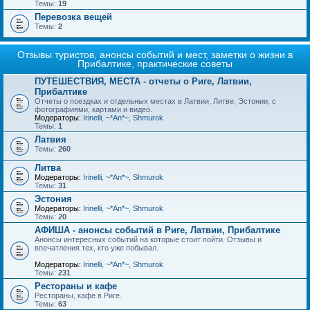
Темы:
19
Перевозка вещей
Темы:
2
Отзывы туристов, анонсы событий и мест, заметки о жизни в
Прибалтике, практические советы
ПУТЕШЕСТВИЯ, МЕСТА - отчеты о Риге, Латвии,
Прибалтике
Отчеты о поездках и отдельных местах в Латвии, Литве, Эстонии, с
фотографиями, картами и видео.
Модераторы:
Irinelli
,
~*An*~
,
Shmurok
Темы:
1
Латвия
Темы:
260
Литва
Модераторы:
Irinelli
,
~*An*~
,
Shmurok
Темы:
31
Эстония
Модераторы:
Irinelli
,
~*An*~
,
Shmurok
Темы:
20
АФИША - анонсы событий в Риге, Латвии, Прибалтике
Анонсы интересных событий на которые стоит пойти. Отзывы и
впечатления тех, кто уже побывал.
Модераторы:
Irinelli
,
~*An*~
,
Shmurok
Темы:
231
Рестораны и кафе
Рестораны, кафе в Риге.
Темы:
63