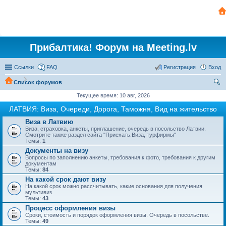
Прибалтика! Форум на Meeting.lv
Ссылки
FAQ
Регистрация
Вход
Список форумов
ои
Текущее время: 10 авг, 2026
ск
ЛАТВИЯ: Виза, Очереди, Дорога, Таможня, Вид на жительство
Виза в Латвию
Виза, страховка, анкеты, приглашение, очередь в посольство Латвии.
Смотрите также раздел сайта "Приехать.Виза, турфирмы"
Темы:
1
Документы на визу
Вопросы по заполнению анкеты, требования к фото, требования к другим
документам
Темы:
84
На какой срок дают визу
На какой срок можно рассчитывать, какие основания для получения
мультивиз.
Темы:
43
Процесс оформления визы
Сроки, стоимость и порядок оформления визы. Очередь в посольстве.
Темы:
49