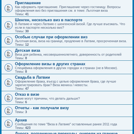
Приглашение
Как оформить приглашение. Приглашение через гостиницу. Вопросы
оформления виз без приглашения см. в теме: Льготная виза
Темы:
41
Шенген, несколько виз в паспорте
В Латвию и через Латвию с шенгенской визой. Где лучше въезжать. Что
если в паспорте несколько виз?
Темы:
30
Особые случаи при оформлении виз
Льготная виза, виза на границе, продление в Латвии, просроченная виза.
Темы:
12
Детская виза
Виза для ребенка, несовершеннолетнего, доверенность от родителей
Темы:
8
Оформление визы в других странах
Специфика оформления в других городах и странах (не в Москве).
Темы:
8
Свадьба в Латвии
Оформление брака, въезд с целью оформления брака, где лучше
зарегистрировать брак? Виза жениха / невесты.
Темы:
47
Отказ в визе
Какие могут причины, что делать дальше?
Темы:
6
Отчеты - как получали визу
Темы:
3
Архив
Сообщения по теме "Виза в Латвию" оставленные ранее 2011 года
Темы:
423
Дорога, пограничные переходы, очереди на границе