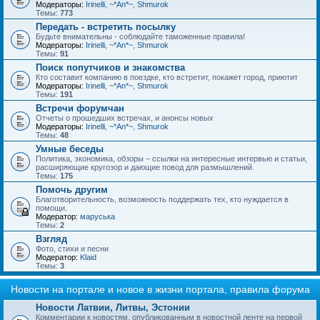
Модераторы:
Irinelli
,
~*An*~
,
Shmurok
Темы:
773
Передать - встретить посылку
Будьте внимательны - соблюдайте таможенные правила!
Модераторы:
Irinelli
,
~*An*~
,
Shmurok
Темы:
91
Поиск попутчиков и знакомства
Кто составит компанию в поездке, кто встретит, покажет город, приютит
Модераторы:
Irinelli
,
~*An*~
,
Shmurok
Темы:
191
Встречи форумчан
Отчеты о прошедших встречах, и анонсы новых
Модераторы:
Irinelli
,
~*An*~
,
Shmurok
Темы:
48
Умные беседы
Политика, экономика, обзоры – ссылки на интересные интервью и статьи,
расширяющие кругозор и дающие повод для размышлений.
Темы:
175
Помочь другим
Благотворительность, возможность поддержать тех, кто нуждается в
помощи.
Модератор:
маруська
Темы:
2
Взгляд
Фото, стихи и песни
Модератор:
Klaid
Темы:
3
Новости на портале и новое в жизни портала, правила форума
Новости Латвии, Литвы, Эстонии
Комментарии к новостям, опубликованным в новостной ленте на первой