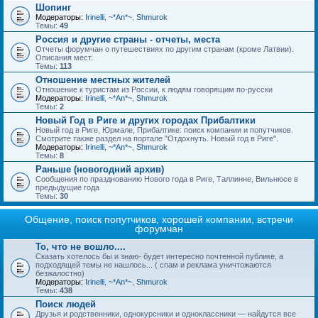
Шопинг
Модераторы:
Irinelli
,
~*An*~
,
Shmurok
Темы:
49
Россия и другие страны - отчеты, места
Отчеты форумчан о путешествиях по другим странам (кроме Латвии).
Описания мест.
Темы:
113
Отношение местных жителей
Отношение к туристам из России, к людям говорящим по-русски
Модераторы:
Irinelli
,
~*An*~
,
Shmurok
Темы:
2
Новый Год в Риге и других городах Прибалтики
Новый год в Риге, Юрмале, Прибалтике: поиск компании и попутчиков.
Смотрите также раздел на портале "Отдохнуть. Новый год в Риге".
Модераторы:
Irinelli
,
~*An*~
,
Shmurok
Темы:
8
Раньше (новогодний архив)
Сообщения по празднованию Нового года в Риге, Таллинне, Вильнюсе в
предыдущие года
Темы:
30
Общение, поиск попутчиков, хорошей компании, встречи
форумчан
То, что не вошло....
Сказать хотелось бы и знаю- будет интересно почтенной публике, а
подходящей темы не нашлось... ( спам и реклама уничтожаются
безжалостно)
Модераторы:
Irinelli
,
~*An*~
,
Shmurok
Темы:
438
Поиск людей
Друзья и родственники, однокурсники и одноклассники — найдутся все