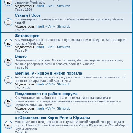
странице Meeting.lv.
Модераторы:
Irinelli
,
~*An*~
,
Shmurok
Темы:
1580
Статьи / Эссе
Комментарии к статьям и эссе, опубликованным на портале в рубрике
статей.
Модераторы:
Irinelli
,
~*An*~
,
Shmurok
Темы:
79
Фотогалереи
Комментарии к фотогалереям, опубликованным в разделе "Фотогалереи"
портала Meeting.lv.
Модераторы:
Irinelli
,
~*An*~
,
Shmurok
Темы:
54
Видео
Видео-ролики о Латвии, Литве, Эстонии, России, туризм, музыка, кино,
личные репортажи. Можно ставить ролики с Youtube
Темы:
55
Meeting.lv - новое в жизни портала
Анонсы и обсуждение новых разделов, изменений, новых возможностей,
новости неОфициальной Карты Риги.
Модераторы:
Irinelli
,
~*An*~
,
Shmurok
Темы:
130
Предложения по работе форума
Комментарии по работе портала и форума, здоровая критика и
предложения по совершенствованию, пожалуйста сообщайте здесь о
неработающих ссылках!
Модераторы:
Irinelli
,
~*An*~
,
Shmurok
Темы:
27
неОфициальная Карта Риги и Юрмалы
Новости и события, связанные с туристической картой, которую издает
портал Meeting.lv - неОфициальная карта Риги и Юрмалы / unOficial Map of
Riga & Jurmala
Темы:
8