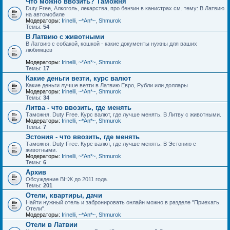
Что можно ввозить? Таможня
Duty Free, Алкоголь, лекарства, про бензин в канистрах см. тему: В Латвию
на автомобиле
Модераторы:
Irinelli
,
~*An*~
,
Shmurok
Темы:
54
В Латвию с животными
В Латвию с собакой, кошкой - какие документы нужны для ваших
любимцев
Модераторы:
Irinelli
,
~*An*~
,
Shmurok
Темы:
17
Какие деньги везти, курс валют
Какие деньги лучше везти в Латвию Евро, Рубли или доллары
Модераторы:
Irinelli
,
~*An*~
,
Shmurok
Темы:
34
Литва - что ввозить, где менять
Таможня. Duty Free. Курс валют, где лучше менять. В Литву с животными.
Модераторы:
Irinelli
,
~*An*~
,
Shmurok
Темы:
7
Эстония - что ввозить, где менять
Таможня. Duty Free. Курс валют, где лучше менять. В Эстонию с
животными.
Модераторы:
Irinelli
,
~*An*~
,
Shmurok
Темы:
6
Архив
Обсуждение ВНЖ до 2011 года.
Темы:
201
Отели, квартиры, дачи
Найти нужный отель и забронировать онлайн можно в разделе "Приехать.
Отели".
Модераторы:
Irinelli
,
~*An*~
,
Shmurok
Отели в Латвии