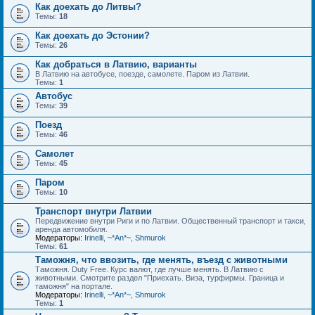
Как доехать до Литвы?
Темы:
18
Как доехать до Эстонии?
Темы:
26
Как добраться в Латвию, варианты
В Латвию на автобусе, поезде, самолете. Паром из Латвии.
Темы:
1
Автобус
Темы:
39
Поезд
Темы:
46
Самолет
Темы:
45
Паром
Темы:
10
Транспорт внутри Латвии
Передвижение внутри Риги и по Латвии. Общественный транспорт и такси,
аренда автомобиля.
Модераторы:
Irinelli
,
~*An*~
,
Shmurok
Темы:
61
Таможня, что ввозить, где менять, въезд с животными
Таможня. Duty Free. Курс валют, где лучше менять. В Латвию с
животными. Смотрите раздел "Приехать. Виза, турфирмы. Граница и
таможня" на портале.
Модераторы:
Irinelli
,
~*An*~
,
Shmurok
Темы:
1