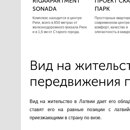
RIGAAPARTMENT
ПРОЕКТ СК
SONADA
ПАРК
Комплекс находится в центре
Просторные квартир
Риги, всего в 850 метрах от
современном центре 
железнодорожного вокзала Риги
комфорт, качество и
и в 1,6 км от Старого города.
элегантность в каждо
Вид на жительс
передвижения 
Вид на жительство в Латвии дает его обла
ставят его на равные позиции с латви
приезжающими в страну по визе.