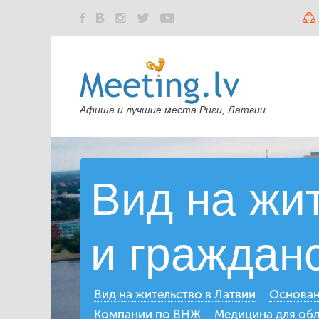
Афиша и лучшие места Риги, Латвии
Вид на жи
и граждан
Вид на жительство в Латвии
Основан
Компании по ВНЖ
Медицина для об