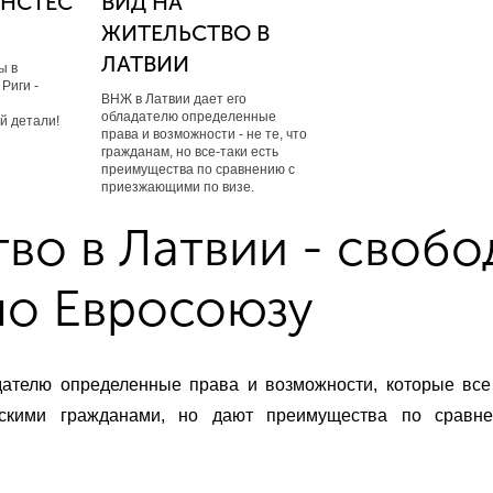
АНСТЕС
ВИД НА
ЖИТЕЛЬСТВО В
ЛАТВИИ
ы в
Риги -
ВНЖ в Латвии дает его
обладателю определенные
й детали!
права и возможности - не те, что
гражданам, но все-таки есть
преимущества по сравнению с
приезжающими по визе.
тво в Латвии - свобо
по Евросоюзу
дателю определенные права и возможности, которые все
йскими гражданами, но дают преимущества по сравн