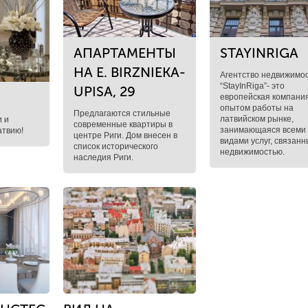
АПАРТАМЕНТЫ
STAYINRIGA
НА E. BIRZNIEKA-
Агентство недвижимо
“StayInRiga”- это
UPISA, 29
европейская компания
опытом работы на
Предлагаются стильные
латвийском рынке,
и и
современные квартиры в
занимающаяся всеми
атвию!
центре Риги. ​Дом внесен в
видами услуг, связанн
список исторического
недвижимостью.
наследия Риги.​