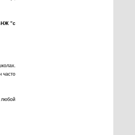
ВНЖ "с
колах.
н часто
в любой