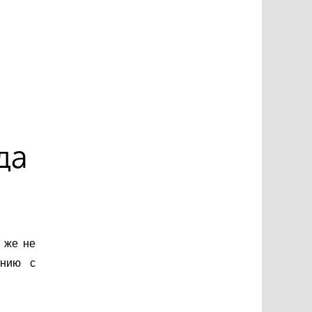
да
 же не
ению с