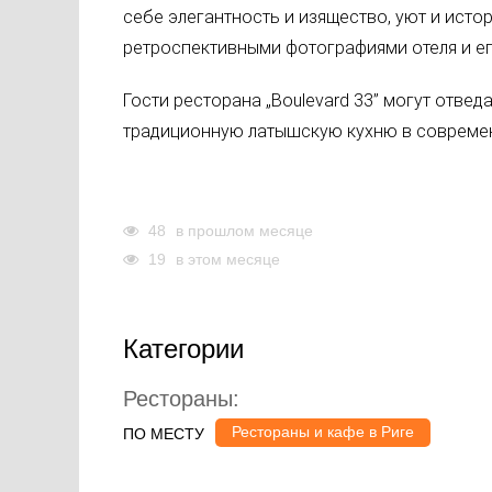
себе элегантность и изящество, уют и ист
ретроспективными фотографиями отеля и ег
Гости ресторана „Boulevard 33” могут отве
традиционную латышскую кухню в современ
48
в прошлом месяце
19
в этом месяце
Категории
Рестораны:
Рестораны и кафе в Риге
ПО МЕСТУ