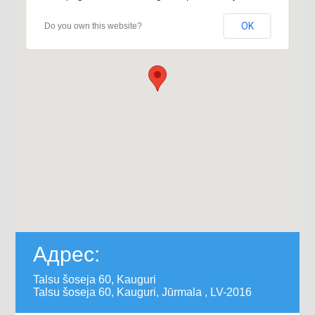
OK
Do you own this website?
Адрес:
Talsu šoseja 60, Kauguri
Talsu šoseja 60, Kauguri, Jūrmala , LV-2016