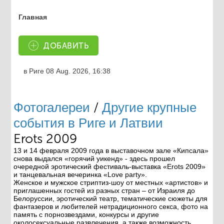
Главная
ДОБАВИТЬ
в Риге
08 Aug. 2026, 16:38
Фотогалереи
/
Другие крупные
события в Риге и Латвии
Erots 2009
13
и
14 февраля 2009 года
в выставочном зале «Кипсала»
снова выдался «горячий уикенд» - здесь прошел
очередной эротический фестиваль-выставка
«Erots 2009»
и танцевальная вечеринка
«Love party»
.
Женское и мужское стриптиз-шоу от местных «артистов» и
приглашенных гостей из разных стран – от Израиля до
Белоруссии, эротический театр, тематические сюжеты для
фантазеров и любителей нетрадиционного секса, фото на
память с порнозвездами, конкурсы и другие
околосексуальные развлечения, а также возможность