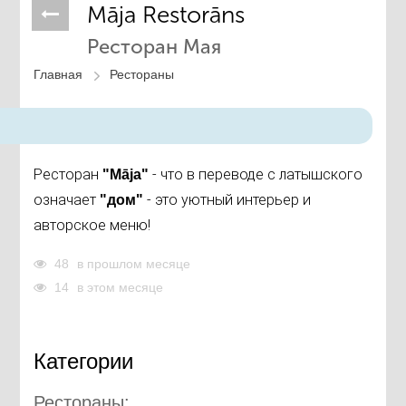
Māja Restorāns
Ресторан Мая
Главная
Рестораны
Ресторан
-
что в переводе с латышского
"Māja"
означает
- это уютный интерьер и
"дом"
авторское меню!
48
в прошлом месяце
14
в этом месяце
Категории
Рестораны: