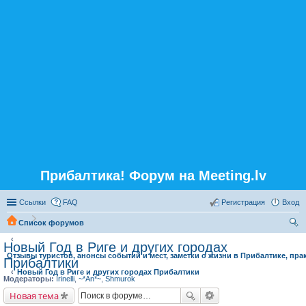
Прибалтика! Форум на Meeting.lv
Ссылки
FAQ
Регистрация
Вход
Список форумов
ои
Новый Год в Риге и других городах
Отзывы туристов, анонсы событий и мест, заметки о жизни в Прибалтике, пра
ск
Прибалтики
Новый Год в Риге и других городах Прибалтики
Модераторы:
Irinelli
,
~*An*~
,
Shmurok
Новая тема