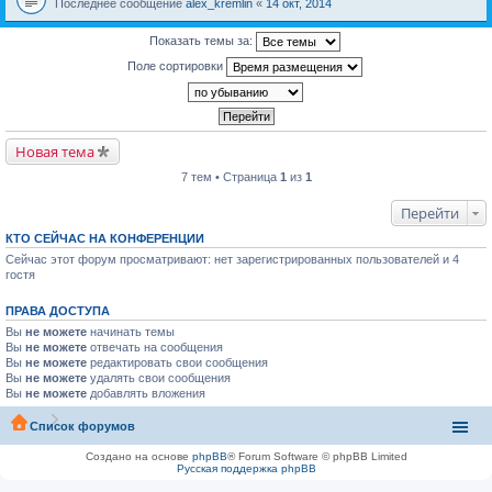
Последнее сообщение
alex_kremlin
«
14 окт, 2014
Показать темы за:
Поле сортировки
Новая тема
7 тем • Страница
1
из
1
Перейти
КТО СЕЙЧАС НА КОНФЕРЕНЦИИ
Сейчас этот форум просматривают: нет зарегистрированных пользователей и 4
гостя
ПРАВА ДОСТУПА
Вы
не можете
начинать темы
Вы
не можете
отвечать на сообщения
Вы
не можете
редактировать свои сообщения
Вы
не можете
удалять свои сообщения
Вы
не можете
добавлять вложения
Список форумов
Создано на основе
phpBB
® Forum Software © phpBB Limited
Русская поддержка phpBB