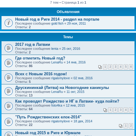
7 тем • Страница
1
из
1
Объявления
Новый год в Риге 2014 - раздел на портале
Последнее сообщение
gold fish
«
29 ноя, 2011
Ответы:
2
Темы
2017 год в Латвии
Последнее сообщение
lenta
«
25 окт, 2016
Ответы:
2
Где отметить Новый год?
Последнее сообщение
LenaRu
«
14 янв, 2016
Ответы:
86
1
2
3
4
5
6
Всех с Новым 2016 годом!
Последнее сообщение
rigaismylove
«
02 янв, 2016
Ответы:
5
Друскининкай (Литва) на Новогодние каникулы
Последнее сообщение
LenaRu
«
11 окт, 2015
Ответы:
13
Как проводят Рождество и НГ в Латвии- куда пойти?
Последнее сообщение
foto4ka
«
12 янв, 2015
Ответы:
64
1
2
3
4
5
"Путь Рождественских елок-2014"
Последнее сообщение
rigaismylove
«
18 дек, 2014
Ответы:
22
1
2
Новый год 2015 в Риге и Юрмале