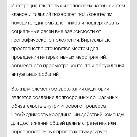
Интеграция текстовых и голосовых чатов, систем
кланов и гильдий позволяет пользователям
находить единомышленников и поддерживать
социальные связи вне зависимости от
географического положения. Виртуальные
пространства становятся местом для
проведения интерактивных мероприятий,
совместного просмотра контента и обсуждения
актуальных событий.
Важным элементом удержания аудитории
является создание долгосрочных социальных
обязательств внутри игрового процесса.
Необходимость координации действий команды
для достижения общей цели в стратегиях или
соревновательных проектах стимулирует