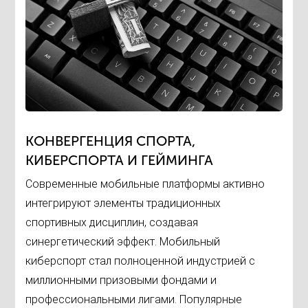
КОНВЕРГЕНЦИЯ СПОРТА,
КИБЕРСПОРТА И ГЕЙМИНГА
Современные мобильные платформы активно
интегрируют элементы традиционных
спортивных дисциплин, создавая
синергетический эффект. Мобильный
киберспорт стал полноценной индустрией с
миллионными призовыми фондами и
профессиональными лигами. Популярные