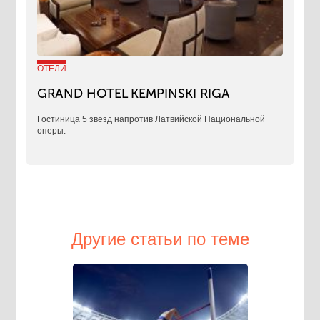
ОТЕЛИ
GRAND HOTEL KEMPINSKI RIGA
Гостиница 5 звезд напротив Латвийской Национальной
оперы.
Другие статьи по теме