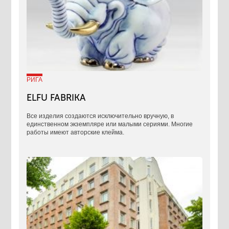
РИГА
ELFU FABRIKA
Все изделия создаются исключительно вручную, в
единственном экземпляре или малыми сериями. Многие
работы имеют авторские клейма.