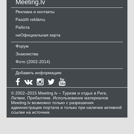
Meeting.lv
Реклама и контакты
Pasūtīt reklāmu
Работа
неОфициальная карта
Форум
Знакомства
Фото (2002-2014)
Добавить информацию
© 2002–2015 Meeting.lv – Туризм и отдых в Риге,
Латвии, Прибалтике. Использование материалов
Meeting.lv возможно только с разрешения
администрации портала и только при наличии активной
ссылки на источник.