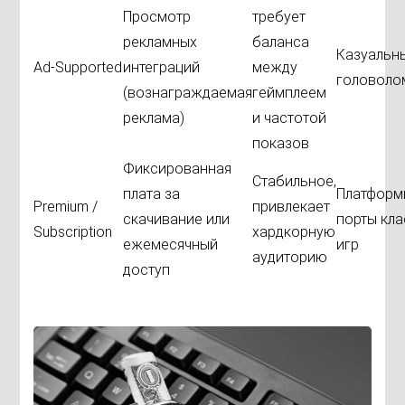
Просмотр
требует
рекламных
баланса
Казуальны
Ad-Supported
интеграций
между
головоло
(вознаграждаемая
геймплеем
реклама)
и частотой
показов
Фиксированная
Стабильное,
плата за
Платформы
Premium /
привлекает
скачивание или
порты кла
Subscription
хардкорную
ежемесячный
игр
аудиторию
доступ