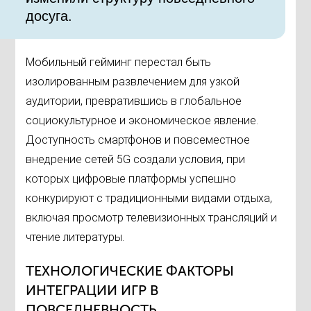
досуга.
Мобильный гейминг перестал быть
изолированным развлечением для узкой
аудитории, превратившись в глобальное
социокультурное и экономическое явление.
Доступность смартфонов и повсеместное
внедрение сетей 5G создали условия, при
которых цифровые платформы успешно
конкурируют с традиционными видами отдыха,
включая просмотр телевизионных трансляций и
чтение литературы.
ТЕХНОЛОГИЧЕСКИЕ ФАКТОРЫ
ИНТЕГРАЦИИ ИГР В
ПОВСЕДНЕВНОСТЬ