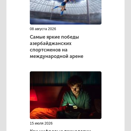
08 августа 2026
Самые яркие победы
азербайджанских
спортсменов на
международной арене
15 июля 2026