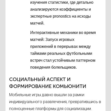
изучения статистики, где детально
анализируются коэффициенты и
экспертные pronostics на исходы
матчей.
Интерактивные механики во время
матчей: Запуск игровых
приложений в перерывах между
таймами реальных футбольными
встреч стал устойчивым паттерном
поведения болельщиков.
СОЦИАЛЬНЫЙ АСПЕКТ И
ФОРМИРОВАНИЕ КОМЬЮНИТИ
Мобильные игры давно вышли за рамки
индивидуального развлечения, превратившись в
полноценные платформы для социализации.