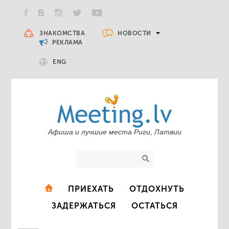
НОВОСТИ
ЗНАКОМСТВА
РЕКЛАМА
ENG
Афиша и лучшие места Риги, Латвии
ПРИЕХАТЬ
ОТДОХНУТЬ
ЗАДЕРЖАТЬСЯ
ОСТАТЬСЯ