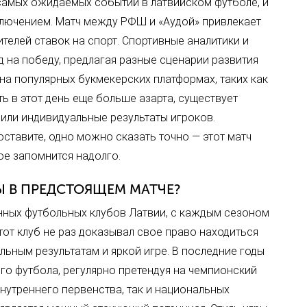
 самых ожидаемых событий в латвийском футболе, и
ключением. Матч между РФШ и «Аудой» привлекает
телей ставок на спорт. Спортивные аналитики и
на победу, предлагая разные сценарии развития
 на популярных букмекерских платформах, таких как
ить в этот день еще больше азарта, существует
 или индивидуальные результаты игроков.
оставите, одно можно сказать точно — этот матч
е запомнится надолго.
Ы В ПРЕДСТОЯЩЕМ МАТЧЕ?
нных футбольных клубов Латвии, с каждым сезоном
т клуб не раз доказывал свое право находиться
льным результатам и яркой игре. В последние годы
го футбола, регулярно претендуя на чемпионский
внутреннего первенства, так и национальных