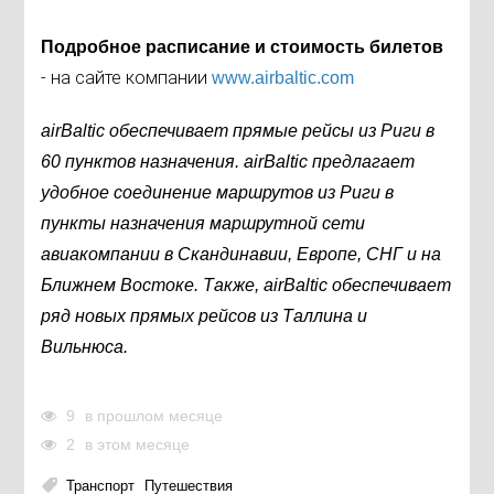
Подробное расписание и стоимость билетов
- на сайте компании
www.airbaltic.com
airBaltiс
обеспечивает прямые рейсы из Риги в
60 пунктов назначения.
airBaltic
предлагает
удобное соединение маршрутов из Риги в
пункты назначения маршрутной сети
авиакомпании в Скандинавии, Европе, СНГ и на
Ближнем Востоке
.
Также,
airBaltiс
обеспечивает
ряд новых прямых рейсов из Таллин
а и
Вильнюса.
9
в прошлом месяце
2
в этом месяце
Транспорт
Путешествия