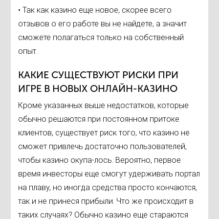
• Так как казино еще новое, скорее всего
отзывов о его работе вы не найдете, а значит
сможете полагаться только на собственный
опыт.
КАКИЕ СУЩЕСТВУЮТ РИСКИ ПРИ
ИГРЕ В НОВЫХ ОНЛАЙН-КАЗИНО
Кроме указанных выше недостатков, которые
обычно решаются при постоянном притоке
клиентов, существует риск того, что казино не
сможет привлечь достаточно пользователей,
чтобы казино окупа-лось. Вероятно, первое
время инвесторы еще смогут удерживать портал
на плаву, но иногда средства просто кончаются,
так и не принеся прибыли. Что же происходит в
таких случаях? Обычно казино еще стараются