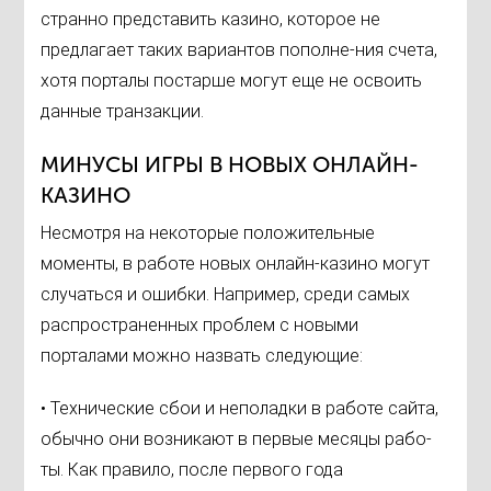
странно представить казино, которое не
предлагает таких вариантов пополне-ния счета,
хотя порталы постарше могут еще не освоить
данные транзакции.
МИНУСЫ ИГРЫ В НОВЫХ ОНЛАЙН-
КАЗИНО
Несмотря на некоторые положительные
моменты, в работе новых онлайн-казино могут
случаться и ошибки. Например, среди самых
распространенных проблем с новыми
порталами можно назвать следующие:
• Технические сбои и неполадки в работе сайта,
обычно они возникают в первые месяцы рабо-
ты. Как правило, после первого года