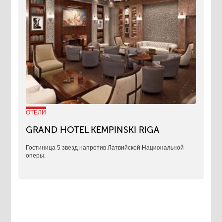
ОТЕЛИ
GRAND HOTEL KEMPINSKI RIGA
Гостиница 5 звезд напротив Латвийской Национальной
оперы.