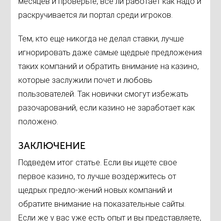
месяцев и проверьте, все ли работает как надо и
раскручивается ли портал среди игроков.
Тем, кто еще никогда не делал ставки, лучше
игнорировать даже самые щедрые предложения
таких компаний и обратить внимание на казино,
которые заслужили почет и любовь
пользователей. Так новички смогут избежать
разочарований, если казино не заработает как
положено.
ЗАКЛЮЧЕНИЕ
Подведем итог статье. Если вы ищете свое
первое казино, то лучше воздержитесь от
щедрых предло-жений новых компаний и
обратите внимание на показательные сайты.
Если же у вас уже есть опыт и вы представляете,