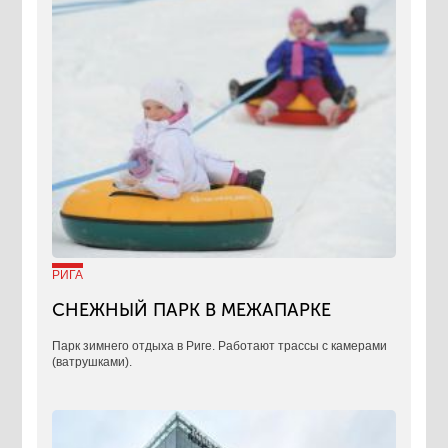
РИГА
СНЕЖНЫЙ ПАРК В МЕЖАПАРКЕ
Парк зимнего отдыха в Риге. Работают трассы с камерами
(ватрушками).