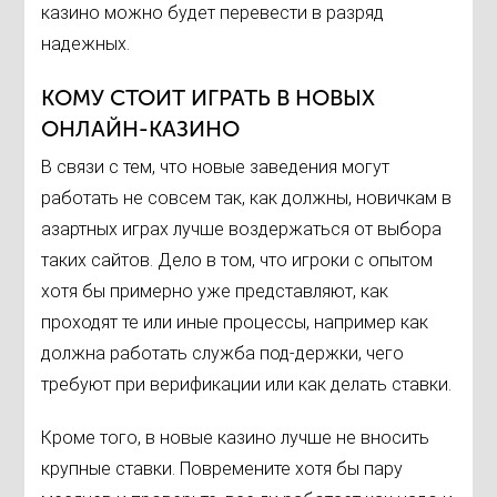
казино можно будет перевести в разряд
надежных.
КОМУ СТОИТ ИГРАТЬ В НОВЫХ
ОНЛАЙН-КАЗИНО
В связи с тем, что новые заведения могут
работать не совсем так, как должны, новичкам в
азартных играх лучше воздержаться от выбора
таких сайтов. Дело в том, что игроки с опытом
хотя бы примерно уже представляют, как
проходят те или иные процессы, например как
должна работать служба под-держки, чего
требуют при верификации или как делать ставки.
Кроме того, в новые казино лучше не вносить
крупные ставки. Повремените хотя бы пару