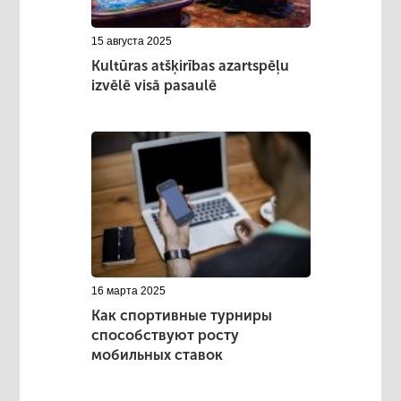
15 августа 2025
Kultūras atšķirības azartspēļu
izvēlē visā pasaulē
16 марта 2025
Как спортивные турниры
способствуют росту
мобильных ставок