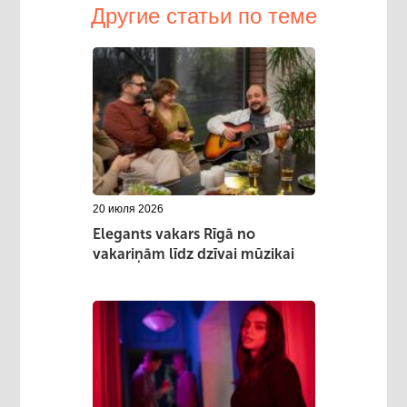
Другие статьи по теме
20 июля 2026
Elegants vakars Rīgā no
vakariņām līdz dzīvai mūzikai