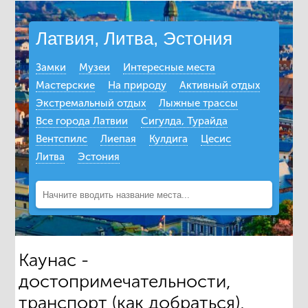
Латвия, Литва, Эстония
Замки
Музеи
Интересные места
Мастерские
На природу
Активный отдых
Экстремальный отдых
Лыжные трассы
Все города Латвии
Сигулда, Турайда
Вентспилс
Лиепая
Кулдига
Цесис
Литва
Эстония
Каунас -
достопримечательности,
транспорт (как добраться),