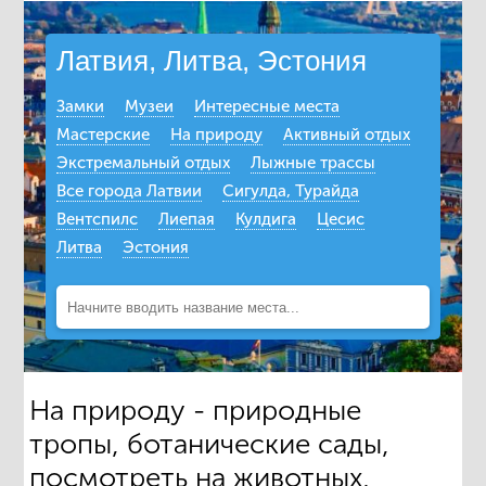
Латвия, Литва, Эстония
Замки
Музеи
Интересные места
Мастерские
На природу
Активный отдых
Экстремальный отдых
Лыжные трассы
Все города Латвии
Сигулда, Турайда
Вентспилс
Лиепая
Кулдига
Цесис
Литва
Эстония
На природу - природные
тропы, ботанические сады,
посмотреть на животных,