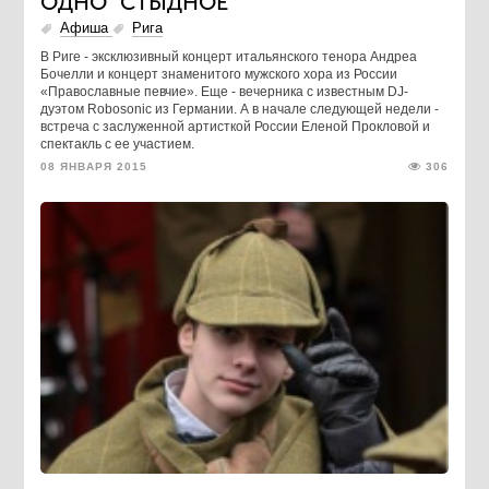
ОДНО "СТЫДНОЕ"
Афиша
Рига
В Риге - эксклюзивный концерт итальянского тенора Андреа
Бочелли и концерт знаменитого мужского хора из России
«Православные певчие». Еще - вечерника с известным DJ-
дуэтом Robosonic из Германии. А в начале следующей недели -
встреча с заслуженной артисткой России Еленой Прокловой и
спектакль с ее участием.
08 ЯНВАРЯ 2015
306