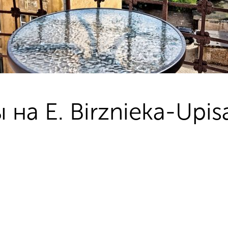
на E. Birznieka-Upis