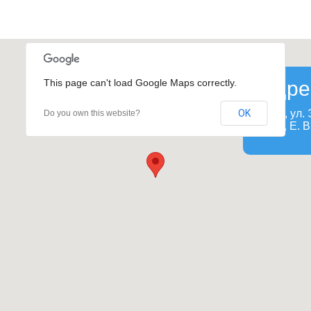
This page can't load Google Maps correctly.
Адре
OK
Рига, ул.
Do you own this website?
Riga, E. B