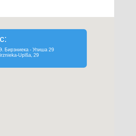
с:
 Э. Бирзниека - Упиша 29
irznieka-Upīša, 29