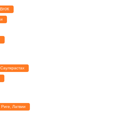
 ВНЖ
ии
?
 Саулкрастах
 Риге, Латвии