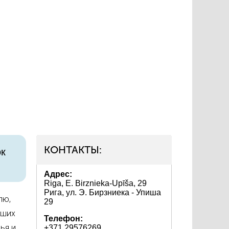
КОНТАКТЫ:
ок
Адрес:
Riga, E. Birznieka-Upīša, 29
Рига, ул. Э. Бирзниека - Упиша
лю,
29
аших
Телефон:
ья и
+371 29576269