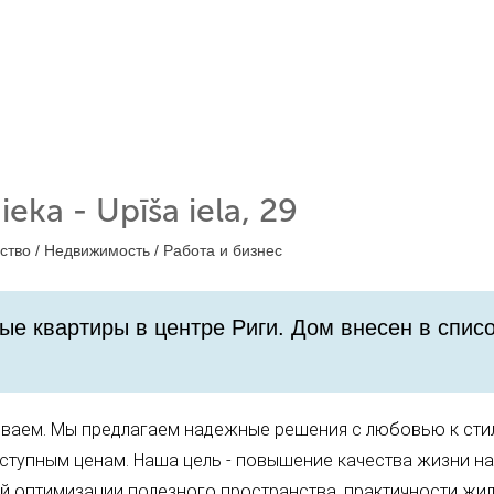
ieka - Upīša iela, 29
ство /
Недвижимость /
Работа и бизнес
е квартиры в центре Риги. ​Дом внесен в спис
иваем. Мы предлагаем надежные решения с любовью к сти
ступным ценам. Наша цель - повышение качества жизни н
ой оптимизации полезного пространства, практичности жил