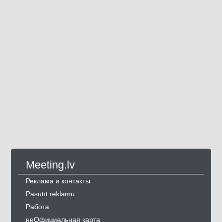
Meeting.lv
Реклама и контакты
Pasūtīt reklāmu
Работа
неОфициальная карта