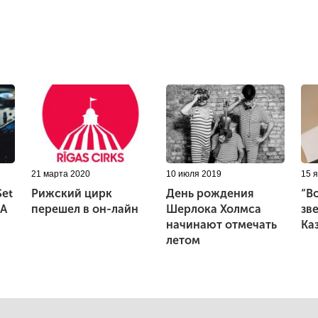
21 марта 2020
10 июля 2019
15 
Set
Рижский цирк
День рождения
“В
 A
перешел в он-лайн
Шерлока Холмса
зв
начинают отмечать
Каз
летом