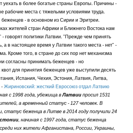
 уехать в более богатые страны Европы. Причины -
ые рабочие места с тяжелыми условиями труда.
7 беженцев - в основном из Сирии и Эритреи.
чках жителей стран Африки и Ближнего Востока нам
т" - говорят политики Латвии. "Прежде чем принять
 а в настоящее время у Латвии такого места - нет" -
. Кроме того, в стране до сих пор нет механизма
ии согласны принимать беженцев - но
 квот для принятия беженцев уже выступили десять
тания, Испания, Чехия, Эстония, Латвия, Литва,
 -
Жириновский: жесткий Евросоюз отдал Латвию
ая с 1998 года, убежища в
Латвии
просил 1531
ителей, а временный статус - 127 человек. В
, статус беженца в Литве в 2014 году получили 24
стонии
, начиная с 1997 года, статус беженца
(среди них жители Афганистана, России, Украины,