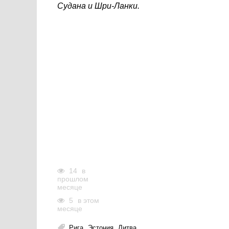
Судана и Шри-Ланки.
14
в
прошлом
месяце
5
в этом
месяце
Рига
Эстония
Литва