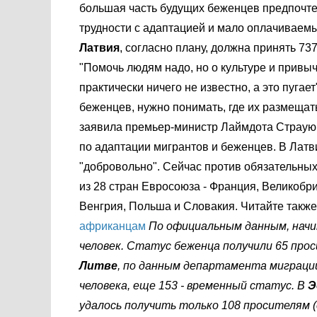
большая часть будущих беженцев предпочтет
трудности с адаптацией и мало оплачиваем
Латвия
, согласно плану, должна принять 73
"Помочь людям надо, но о культуре и привы
практически ничего не известно, а это пугае
беженцев, нужно понимать, где их размещать,
заявила премьер-министр Лаймдота Страуюма
по адаптации мигрантов и беженцев. В Латв
"добровольно". Сейчас против обязательных
из 28 стран Евросоюза - Франция, Великобри
Венгрия, Польша и Словакия. Читайте также
африканцам
По официальным данным, начин
человек. Статус беженца получили 65 прос
Литве
, по данным департамента миграции
человека, еще 153 - временный статус. В
Э
удалось получить только 108 просителям 