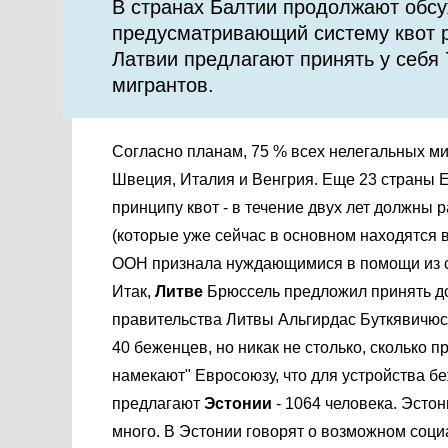
В странах Балтии продолжают обсу
предусматривающий систему квот 
Латвии предлагают принять у себя 7
мигрантов.
Согласно планам, 75 % всех нелегальных ми
Швеция, Италия и Венгрия. Еще 23 страны Ев
принципу квот - в течение двух лет должны 
(которые уже сейчас в основном находятся в
ООН признала нуждающимися в помощи из ст
Итак,
Литве
Брюссель предложил принять до
правительства Литвы Альгирдас Буткявичюс 
40 беженцев, но никак не столько, сколько п
намекают" Евросоюзу, что для устройства б
предлагают
Эстонии
- 1064 человека. Эстон
много. В Эстонии говорят о возможном соци