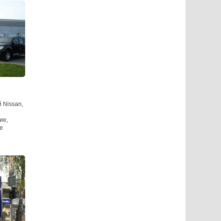
 Nissan,
ие,
е