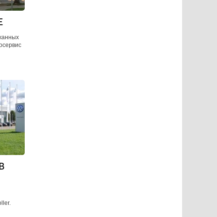
Е
жанных
тосервис
В
ler.