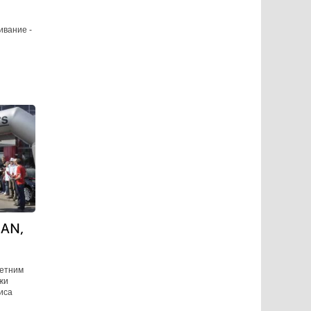
ивание -
и
SAN,
летним
жи
иса