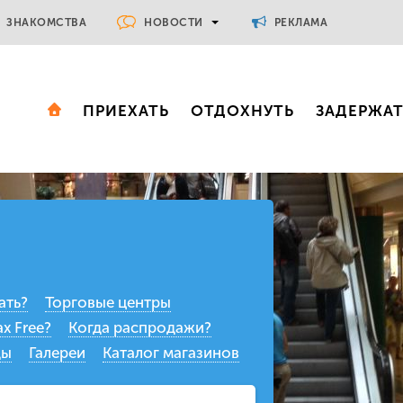
НОВОСТИ
ЗНАКОМСТВА
РЕКЛАМА
ПРИЕХАТЬ
ОТДОХНУТЬ
ЗАДЕРЖА
ать?
Торговые центры
x Free?
Когда распродажи?
ды
Галереи
Каталог магазинов