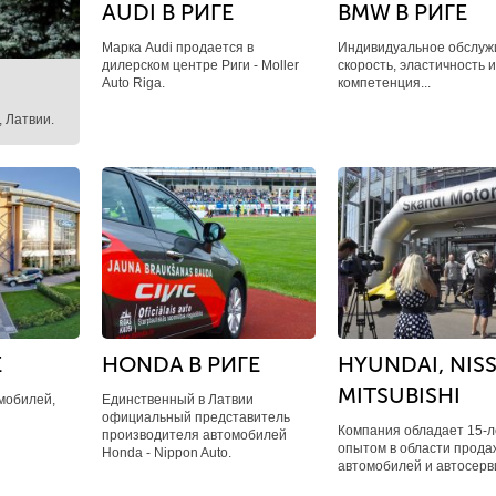
AUDI В РИГЕ
BMW В РИГЕ
Марка Audi продается в
Индивидуальное обслуж
дилерском центре Риги - Moller
скорость, эластичность 
Auto Riga.
компетенция...
, Латвии.
Е
HONDA В РИГЕ
HYUNDAI, NIS
MITSUBISHI
мобилей,
Единственный в Латвии
официальный представитель
Компания обладает 15-
производителя автомобилей
опытом в области прода
Honda - Nippon Auto.
автомобилей и автосерв