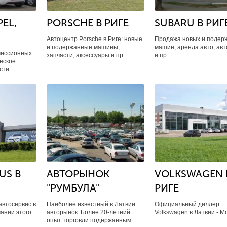
EL,
PORSCHE В РИГЕ
SUBARU В РИГ
Автоцентр Porsche в Риге: новые
Продажа новых и подер
и подержанные машины,
машин, аренда авто, ав
миссионных
запчасти, аксессуары и пр.​
и пр.
еское
ти...
US В
АВТОРЫНОК
​VOLKSWAGEN 
"РУМБУЛА"
РИГЕ
автосервис в
Наиболее известный в Латвии
Официальный диллер ​
ании этого
авторынок. Более 20-летний
Volkswagen в Латвии - Mol
опыт торговли подержанным