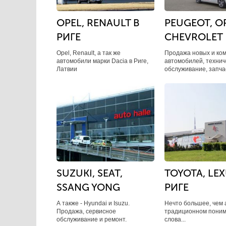
OPEL, RENAULT В
PEUGEOT, OP
РИГЕ
CHEVROLET
Opel, Renault, а так же
Продажа новых и ко
автомобили марки Dacia в Риге,
автомобилей, технич
Латвии
обслуживание, запчас
SUZUKI, SEAT,
TOYOTA, LEX
SSANG YONG
РИГЕ
А также - Hyundai и Isuzu.
Нечто большее, чем 
Продажа, сервисное
традиционном поним
обслуживание и ремонт.
слова...