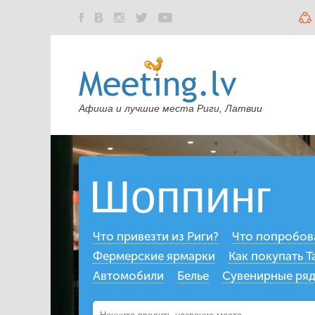
Афиша и лучшие места Риги, Латвии
Шоппинг
Что привезти из Риги?
Что попробов
Фермерские ярмарки
Как покупать Ta
Автомобили
Белье
Сувенирные ря