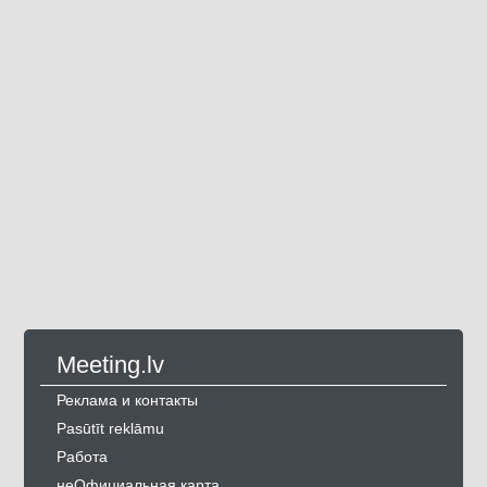
Meeting.lv
Реклама и контакты
Pasūtīt reklāmu
Работа
неОфициальная карта