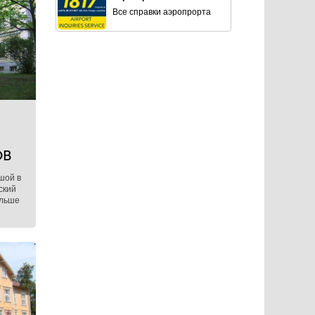
Все справки аэропрорта
ОВ
шой в
ский
ольше