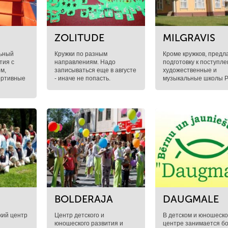
ZOLITUDE
МILGRAVIS
ьный
Кружки по разным
Кроме кружков, предл
тия с
направлениям. Надо
подготовку к поступле
м,
записываться еще в августе
художественные и
ортивные
- иначе не попасть.
музыкальные школы Р
BOLDERАJA
DAUGMALE
кий центр
Центр детского и
В детском и юношеск
юношеского развития и
центре занимается б