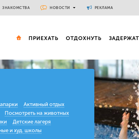
НОВОСТИ
ЗНАКОМСТВА
РЕКЛАМА
ПРИЕХАТЬ
ОТДОХНУТЬ
ЗАДЕРЖА
апарки
Активный отдых
Посмотреть на животных
ики
Детские лагеря
ые и худ. школы