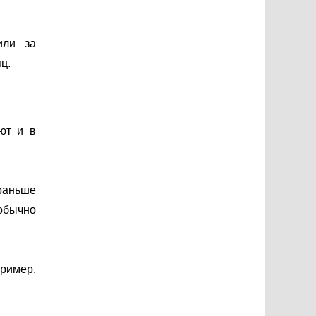
или за
ц.
ют и в
 раньше
обычно
пример,