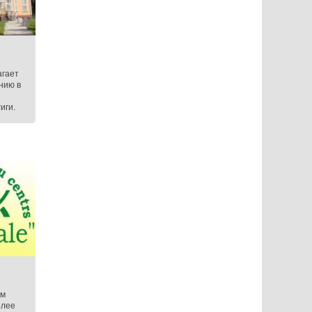
агает
нию в
иги.
ом
олее