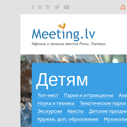
Афиша и лучшие места Риги, Латвии
Детям
Топ-мест
Парки и аттракционы
Акв
Наука и техника
Тематические парки
Экскурсии
​Квесты
Детские праздн
Кружки, доп. образование
Музыкальн