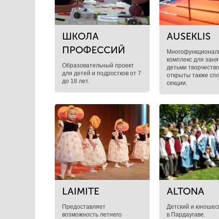
​ШКОЛА
AUSEKLIS
ПРОФЕССИЙ
Многофункционал
комплекс для заня
Образовательный проект
детьми творчество
для детей и подростков от 7
открыты также сп
до 18 лет.
секции.
LAIMITE
ALTONA
Предоставляет
Детский и юношес
возможность летнего
в Пардаугаве.