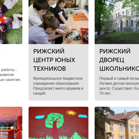
В
РИЖСКИЙ
РИЖСКИЙ
ЦЕНТР ЮНЫХ
ДВОРЕЦ
ТЕХНИКОВ
ШКОЛЬНИК
 работы -
азвития
Муниципальное бюджетное
Первый и самый боль
ые занятия,
учреждение образования.
Латвии детско-юноше
Предлагает много кружков и
центр. Существует б
секций.
70 лет.