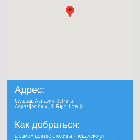
Адрес:
бульвар Аспазии, 3, Рига
Aspazijas bulv., 3, Rīga, Latvija
Как добраться:
в самом центре столицы - недалеко от