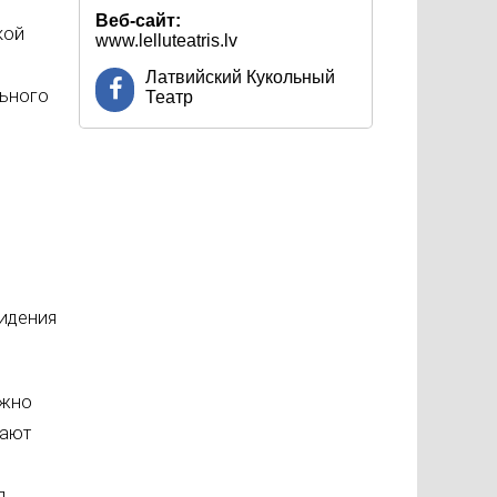
Веб-сайт:
кой
www.lelluteatris.lv
Латвийский Кукольный
льного
Театр
идения
ожно
дают
я