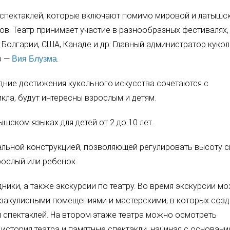
 спектаклей, которые включают помимо мировой и латышс
в. Театр принимает участие в разнообразных фестивалях,
 Болгарии, США, Канаде и др. Главный администратор куко
р —
.
Вия Блузма
дние достижения кукольного искусства сочетаются с
ла, будут интересны взрослым и детям.
ышском языках для детей от 2 до 10 лет.
льной конструкцией, позволяющей регулировать высоту с
зрослый или ребенок.
ники, а также экскурсии по театру. Во время экскурсии м
, закулисными помещениями и мастерскими, в которых соз
я спектаклей. На втором этаже театра можно осмотреть
история театра и памятные спектакли, начиная с основани