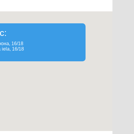
с:
рона, 16/18
 iela, 16/18