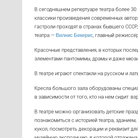
В сегодняшнем репертуаре театра более 30
классики произведения современных авторо
гастроли проходят в странах бывшего СССР,
театра —
, главный режиссё
Вилнис Бекерис
Красочные представления, в которых после
элементами пантомимы, драмы и даже мюзик
В театре играют спектакли на русском и лат
Кресла большого зала оборудованы специа
в зависимости от того, кто на нем сидит: в
В театре можно организовать детские празд
познакомиться с историей театра, зданием
кукол, посмотреть декорации и реквизит дл
музейную экспозицию, в которой отражена 