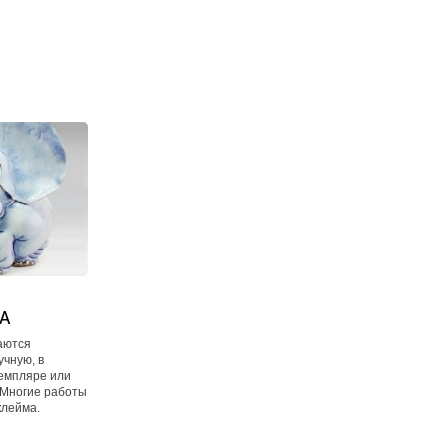
KA
аются
учную, в
емпляре или
 Многие работы
клейма.