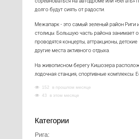
соревноваться на автодроме или «бегать» 
долго будут сиять от радости.
Межапарк - это самый зеленый район Риги 
столицы. Большую часть района занимает о
проводятся концерты, аттракционы, детские
другие места активного отдыха.
На живописном берегу Кишозера расположен
лодочная станция, спортивные комплексы. Е
152
в прошлом месяце
43
в этом месяце
Категории
Рига: