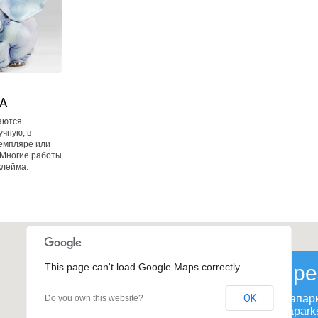
KA
аются
учную, в
емпляре или
 Многие работы
клейма.
This page can't load Google Maps correctly.
Адре
OK
Межапар
Do you own this website?
Mežaparks