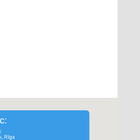
с:
к
, Rīga