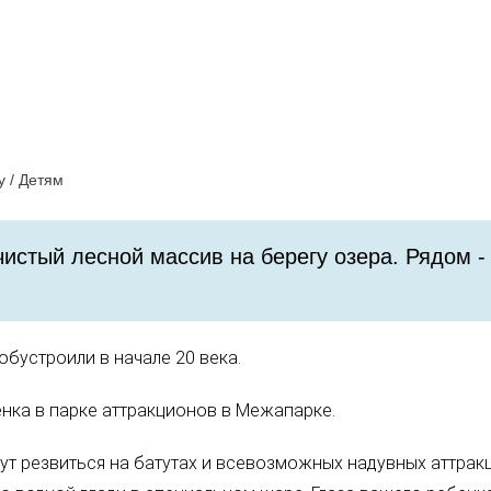
у /
Детям
чистый лесной массив на берегу озера. Рядом -
бустроили в начале 20 века.
нка в парке аттракционов в Межапарке.
ут резвиться на батутах и всевозможных надувных аттрак