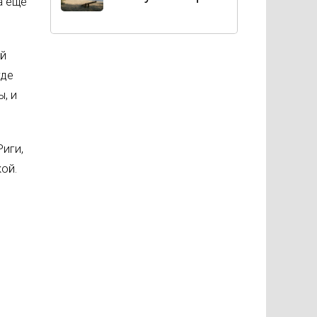
а еще
ей
где
, и
иги,
ой.