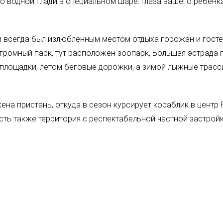
по водной глади в специальном шаре. Глаза вашего ребенк
и всегда был излюбленным местом отдыха горожан и гост
громный парк, тут расположен зоопарк, Большая эстрада 
 площадки, летом беговые дорожки, а зимой лыжные трассы
а пристань, откуда в сезон курсирует кораблик в центр Р
сть также территория с респектабельной частной застройк