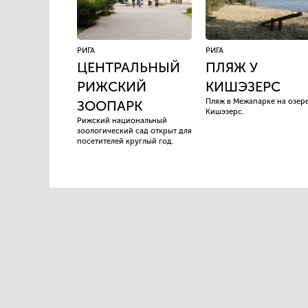
РИГА
РИГА
ЦЕНТРАЛЬНЫЙ
ПЛЯЖ У
РИЖСКИЙ
КИШЭЗЕРС
Пляж в Межапарке на озер
ЗООПАРК
Кишэзерс.
Рижский национальный
зоологический сад открыт для
посетителей круглый год.