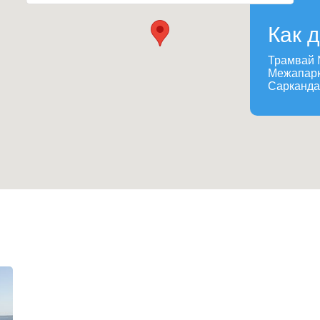
Как 
Трамвай №
Межапарк 
Сарканда