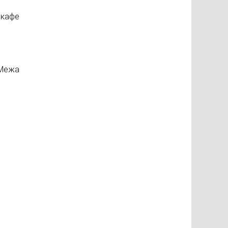
 кафе
 Межа