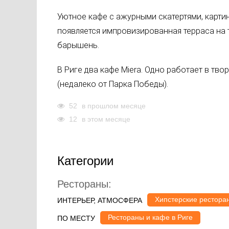
Уютное кафе с ажурными скатертями, картин
появляется импровизированная терраса на 
барышень.
В Риге два кафе Miera. Одно работает в твор
(недалеко от Парка Победы).
52
в прошлом месяце
12
в этом месяце
Категории
Рестораны:
Хипстерские рестора
ИНТЕРЬЕР, АТМОСФЕРА
Рестораны и кафе в Риге
ПО МЕСТУ