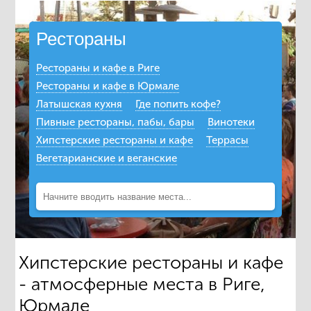
Рестораны
Рестораны и кафе в Риге
Рестораны и кафе в Юрмале
Латышская кухня
Где попить кофе?
Пивные рестораны, пабы, бары
Винотеки
Хипстерские рестораны и кафе
Террасы
Вегетарианские и веганские
Хипстерские рестораны и кафе
- атмосферные места в Риге,
Юрмале