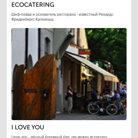
ECOCATERING
Шеф-повар и основатель ресторана - известный Рихардс
Фриденбергс-Калниньш.
I LOVE YOU
I love you - уютный богемный бар, где можно встретить,