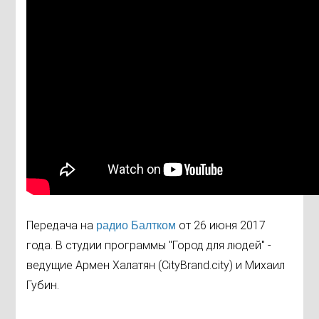
Передача на
от 26 июня 2017
радио Балтком
года. В студии программы "Город для людей" -
ведущие Армен Халатян (CityBrand.city) и Михаил
Губин.