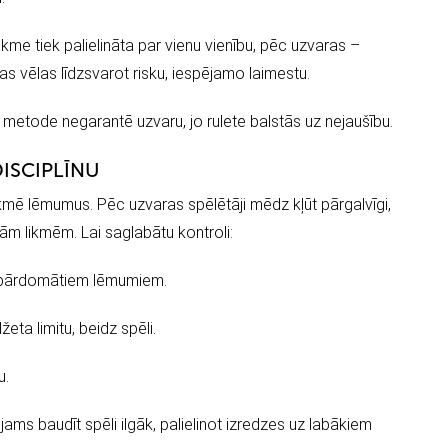
kme tiek palielināta par vienu vienību, pēc uzvaras –
s vēlas līdzsvarot risku, iespējamo laimestu.
na metode negarantē uzvaru, jo rulete balstās uz nejaušību.
ISCIPLĪNU
tekmē lēmumus. Pēc uzvaras spēlētāji mēdz kļūt pārgalvīgi,
m likmēm. Lai saglabātu kontroli:
 nepārdomātiem lēmumiem.
ta limitu, beidz spēli.
u.
ējams baudīt spēli ilgāk, palielinot izredzes uz labākiem