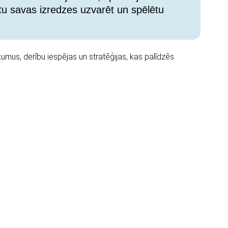
ātu savas izredzes uzvarēt un spēlētu
umus, derību iespējas un stratēģijas, kas palīdzēs