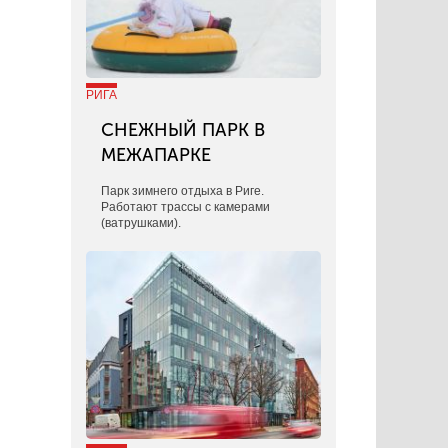
РИГА
СНЕЖНЫЙ ПАРК В
МЕЖАПАРКЕ
Парк зимнего отдыха в Риге.
Работают трассы с камерами
(ватрушками).