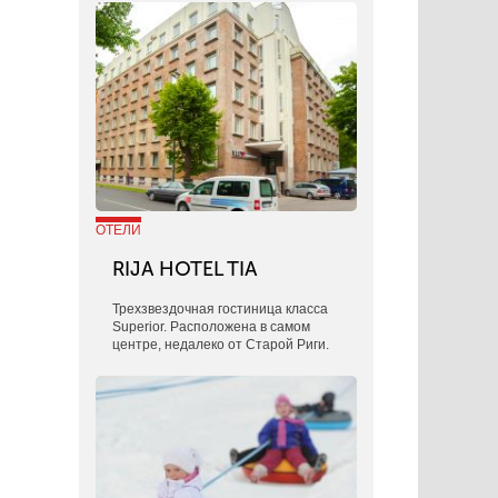
ОТЕЛИ
RIJA HOTEL TIA
Трехзвездочная гостиница класса
Superior. Расположена в самом
центре, недалеко от Старой Риги.