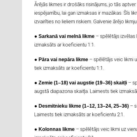
Ārējās likmes ir drošāks risinājums, jo tās aptve
iespējamību, lai gan izmaksas ir mazākas. Šīs lik
izvairīties no lieliem riskiem. Galvenie ārējo likmju 
●
– spēlētājs izvēlas
Sarkanā vai melnā likme
izmaksāts ar koeficientu 1:1.
●
– spēlētājs veic likmi u
Pāra vai nepāra likme
tiek izmaksāts ar koeficientu 1:1.
●
– sp
Zemie (1–18) vai augstie (19–36) skaitļi
augstā diapazona skaitļa. Laimests tiek izmaksāt
●
– s
D
esmitnieku likme (1–12, 13–24, 25–36)
Laimests tiek izmaksāts ar koeficientu 2:1.
●
– spēlētājs veic likmi uz vie
Kolonnas likme