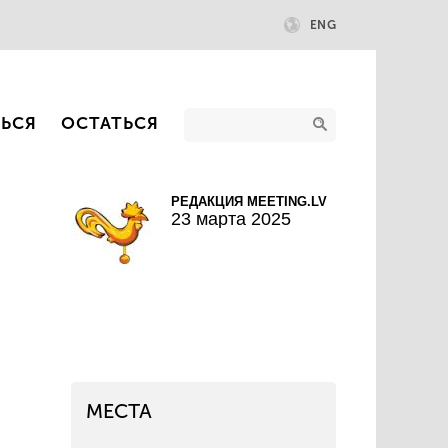
ENG
ТЬСЯ
ОСТАТЬСЯ
РЕДАКЦИЯ MEETING.LV
23 марта 2025
МЕСТА