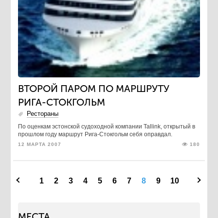
ВТОРОЙ ПАРОМ ПО МАРШРУТУ
РИГА-СТОКГОЛЬМ
Рестораны
По оценкам эстонской судоходной компании Tallink, открытый в
прошлом году маршрут Рига-Стокгольм себя оправдал.
12 МАРТА 2007
180
1
2
3
4
5
6
7
8
9
10
МЕСТА