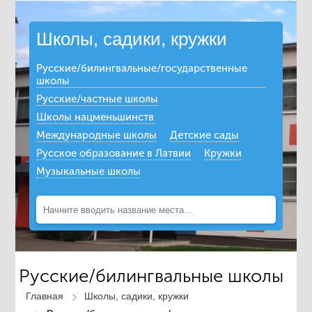
Школы, садики, кружки
Русские/билингвальные/государственные
школы
Русские/частные школы
Школы нацменьшинств
Международные школы
Детские сады
Русское образование в Латвии
Кружки
Музыкальные школы
Русские/билингвальные школы
Главная
Школы, садики, кружки