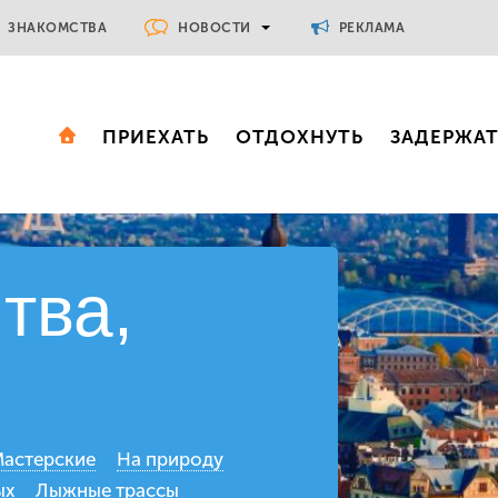
НОВОСТИ
ЗНАКОМСТВА
РЕКЛАМА
ПРИЕХАТЬ
ОТДОХНУТЬ
ЗАДЕРЖА
тва,
астерские
На природу
ых
Лыжные трассы