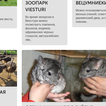
ЗООПАРК
ВЕЦУМНИЕК
VIESTURI
Можно познакомиться
жизнью оленей, осмо
Во время экскурсии в
деревенский двор, ус
кие места,
Виестури можно
пикники...
посмотреть павлинов,
фазанов, индюков,
африканских черных
страусов, австралийских
эму...
АЯ