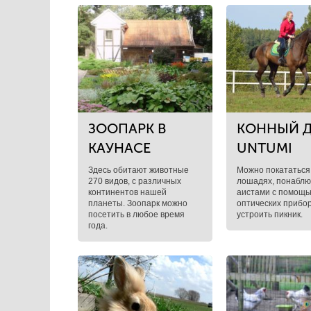
ЗООПАРК В
КОННЫЙ 
КАУНАСЕ
UNTUMI
Здесь обитают животные
Можно покататься
270 видов, с различных
лошадях, понаблю
континентов нашей
аистами с помощ
планеты. Зоопарк можно
оптических прибор
посетить в любое время
устроить пикник.
года.