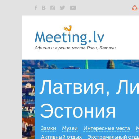
Афиша и лучшие места Риги, Латвии
Латвия, Ли
Эстония
Замки
Музеи
Интересные места
М
Активный отдых
Экстремальный отд