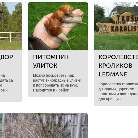
ДВОР
ПИТОМНИК
КОРОЛЕВСТ
УЛИТОК
КРОЛИКОВ
LЕDMANE
 на
Можно посмотреть, как
дать за
растут виноградные улитки
Королевство кроликов
ью
и попробовать их на вкус.
дворцами, царскими
ов и
Находится в Прейли.
палатами и даже дом
для прислуги.