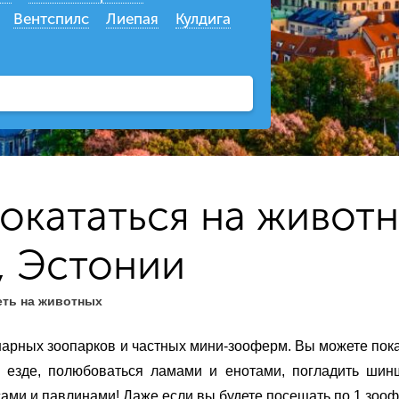
Вентспилс
Лиепая
Кулдига
окататься на живот
е, Эстонии
ть на животных
нарных зоопарков и частных мини-зооферм. Вы можете пок
й езде, полюбоваться ламами и енотами, погладить шин
ами и павлинами! Даже если вы будете посещать по 1 зоо