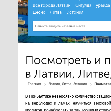
Все города Латвии
Сигулда, Турайда
Цесис
Литва
Эстония
Посмотреть и п
в Латвии, Литв
Главная
Латвия, Литва, Эстония
Посмотре
В Прибалтике невероятно количество стацио
на верблюдах и ламах, научиться верхово
кроликов, понаблюдать за танцующими страус