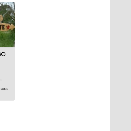
ВО
 с
иками