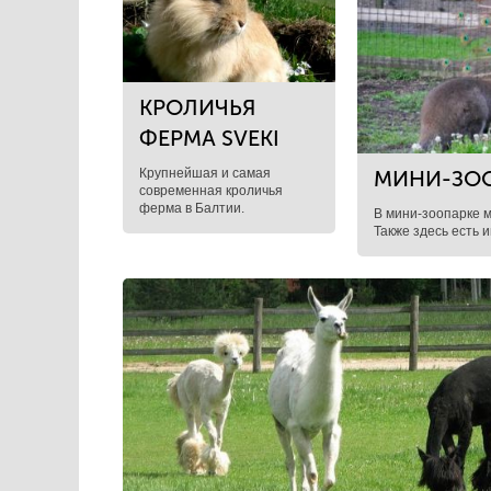
КРОЛИЧЬЯ
ФЕРМА SVEКI
Крупнейшая и самая
МИНИ-ЗОО
современная кроличья
ферма в Балтии.
В мини-зоопарке 
Также здесь есть 