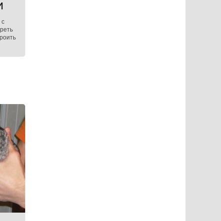
И
 с
треть
троить