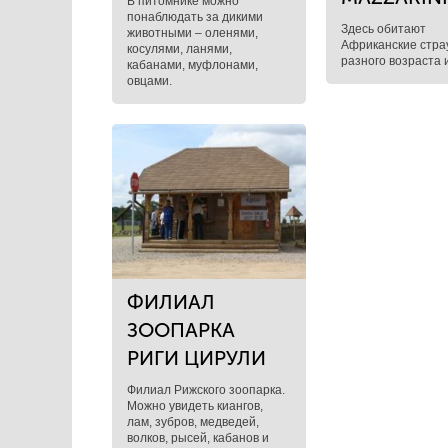
В питомнике можно
понаблюдать за дикими
Здесь обитают
животными – оленями,
Африканские стра
косулями, ланями,
разного возраста 
кабанами, муфлонами,
овцами.
ФИЛИАЛ
ЗООПАРКА
РИГИ ЦИРУЛИ
Филиал Рижского зоопарка.
Можно увидеть киангов,
лам, зубров, медведей,
волков, рысей, кабанов и