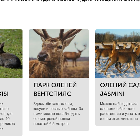
ПАРК ОЛЕНЕЙ
ОЛЕНИЙ СА
ISI
ВЕНТСПИЛС
JASMINI
их
Здесь обитают олени,
Можно наблюдать за
тв по
косули и лесные кабаны. За
оленями с близкого
ов, где
ними можно понаблюдать
расстояния и узнать 
ло 40
со смотровой вышки
жизни этих животных.
роликов,
высотой 6,5 метров.
их.