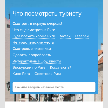
Что посмотреть туристу
Смотреть в первую очередь!
Что еще смотреть в Риге
Куда поехать кроме Риги
Музеи
Галереи
Нетуристические места
Смотровые площадки
Сделать, попробовать
Интерактивные шоу, квесты
Экскурсии по Риге
Когда ехать?
Кино Рига
Советская Рига