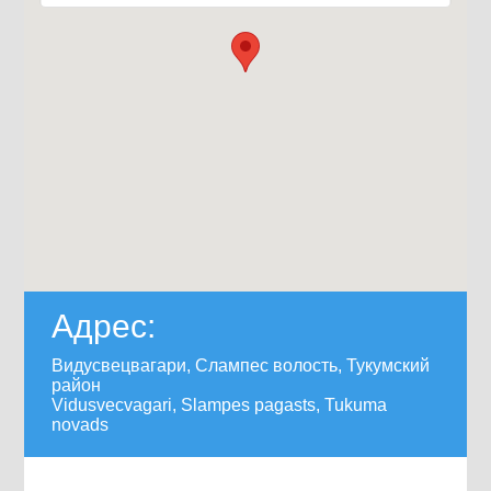
Адрес:
Видусвецвагари, Слампес волость, Тукумский
район
Vidusvecvagari, Slampes pagasts, Tukuma
novads