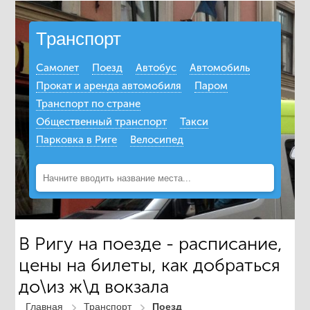
Транспорт
Самолет
Поезд
Автобус
Автомобиль
Прокат и аренда автомобиля
Паром
Транспорт по стране
Общественный транспорт
Такси
Парковка в Риге
Велосипед
В Ригу на поезде - расписание,
цены на билеты, как добраться
до\из ж\д вокзала
Главная
Транспорт
Поезд