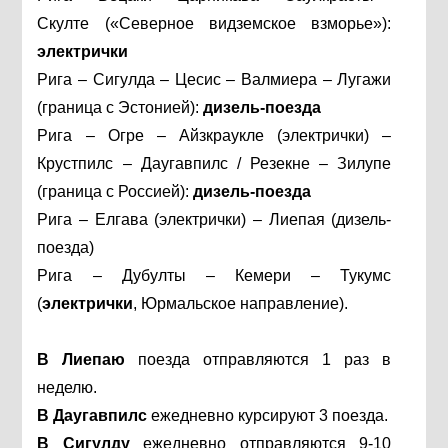
Скулте («Северное видземское взморье»):
электрички
Рига – Сигулда – Цесис – Валмиера – Лугажи
(граница с Эстонией):
дизель-поезда
Рига – Огре – Айзкраукле (электрички) –
Крустпилс – Даугавпилс / Резекне – Зилупе
(граница с Россией):
дизель-поезда
Рига – Елгава (электрички) – Лиепая (дизель-
поезда)
Рига – Дубулты – Кемери – Тукумс
(
электрички
, Юрмальское направление).
В Лиепаю
поезда отправляются 1 раз в
неделю.
В Даугавпилс
ежедневно курсируют 3 поезда.
В Сигулду
ежедневно отправляются 9-10