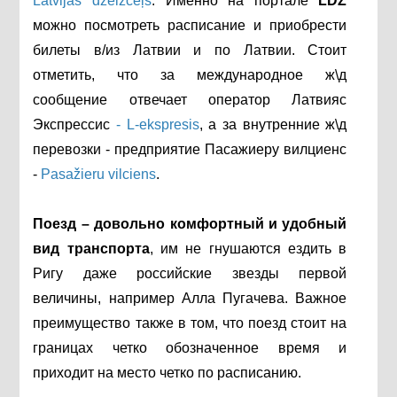
Latvijas dzelzceļš
. Именно на портале
LDZ
можно посмотреть расписание и приобрести
билеты в/из Латвии и по Латвии. Стоит
отметить, что за международное ж\д
сообщение отвечает оператор Латвияс
Экспрессис
- L-ekspresis
, а за внутренние ж\д
перевозки - предприятие Пасажиеру вилциенс
-
Pasažieru vilciens
.
Поезд – довольно комфортный и удобный
вид транспорта
, им не гнушаются ездить в
Ригу даже российские звезды первой
величины, например Алла Пугачева. Важное
преимущество также в том, что поезд стоит на
границах четко обозначенное время и
приходит на место четко по расписанию.