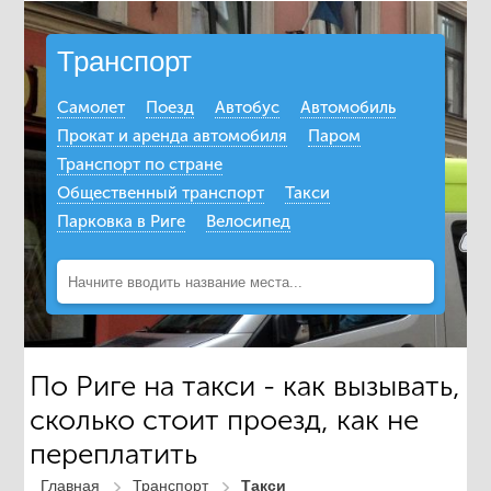
Транспорт
Самолет
Поезд
Автобус
Автомобиль
Прокат и аренда автомобиля
Паром
Транспорт по стране
Общественный транспорт
Такси
Парковка в Риге
Велосипед
По Риге на такси - как вызывать,
сколько стоит проезд, как не
переплатить
Главная
Транспорт
Такси