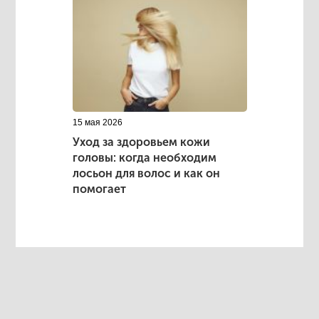
15 мая 2026
Уход за здоровьем кожи
головы: когда необходим
лосьон для волос и как он
помогает