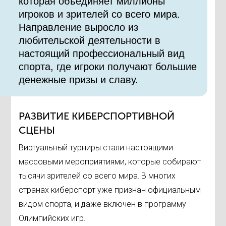
которая объединяет миллионы
игроков и зрителей со всего мира.
Направление выросло из
любительской деятельности в
настоящий профессиональный вид
спорта, где игроки получают большие
денежные призы и славу.
РАЗВИТИЕ КИБЕРСПОРТИВНОЙ
СЦЕНЫ
Виртуальный турниры стали настоящими
массовыми мероприятиями, которые собирают
тысячи зрителей со всего мира. В многих
странах киберспорт уже признан официальным
видом спорта, и даже включен в программу
Олимпийских игр.