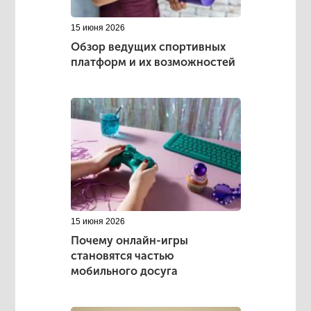
15 июня 2026
Обзор ведущих спортивных
платформ и их возможностей
15 июня 2026
Почему онлайн-игры
становятся частью
мобильного досуга