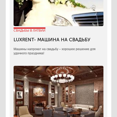
СВАДЬБЫ В ЛАТВИИ
LUXRENT- МАШИНА НА СВАДЬБУ
​Машины напрокат на свадьбу – хорошее решение для
удачного праздника!