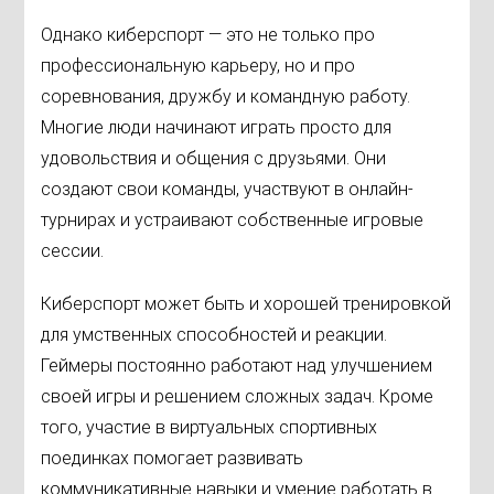
Однако киберспорт — это не только про
профессиональную карьеру, но и про
соревнования, дружбу и командную работу.
Многие люди начинают играть просто для
удовольствия и общения с друзьями. Они
создают свои команды, участвуют в онлайн-
турнирах и устраивают собственные игровые
сессии.
Киберспорт может быть и хорошей тренировкой
для умственных способностей и реакции.
Геймеры постоянно работают над улучшением
своей игры и решением сложных задач. Кроме
того, участие в виртуальных спортивных
поединках помогает развивать
коммуникативные навыки и умение работать в