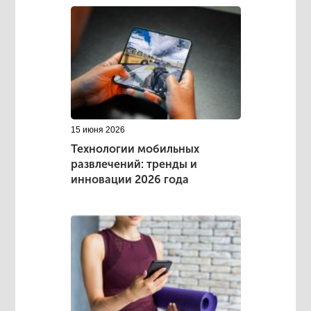
15 июня 2026
Технологии мобильных
развлечений: тренды и
инновации 2026 года