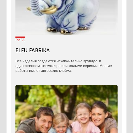
РИГА
ELFU FABRIKA
Все изделия создаются исключительно вручную, в
единственном экземпляре или малыми сериями. Многие
работы имеют авторские клейма.