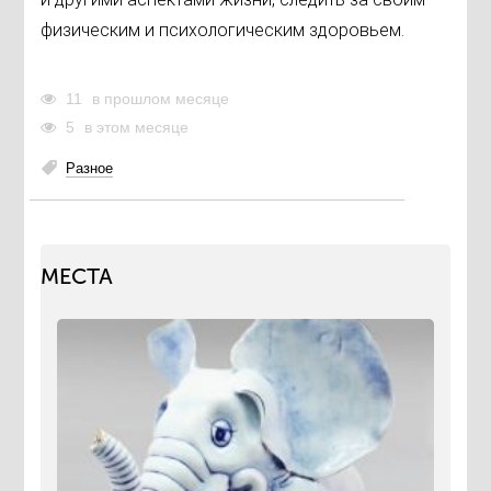
физическим и психологическим здоровьем.
11
в прошлом месяце
5
в этом месяце
Разное
МЕСТА