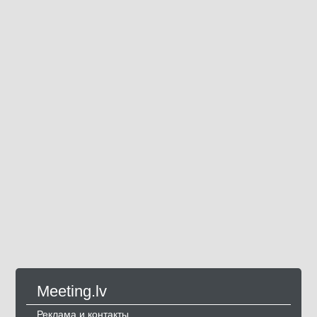
Meeting.lv
Реклама и контакты