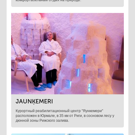
комфортабельный отдых на природе.
JAUNĶEMERI
Курортный реабилитационный центр "Яункемери"
расположен в Юрмале, в 35 км от Риги, в сосновом лесу у
дюнной зоны Рижского залива.