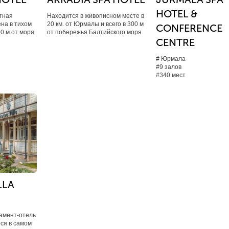
HOTEL &
тная
Находится в живописном месте в
на в тихом
20 км. от Юрмалы и всего в 300 м
CONFERENCE
0 м от моря.
от побережья Балтийского моря.
CENTRE
# Юрмала
#9 залов
#340 мест
LLA
амент-отель
тся в самом