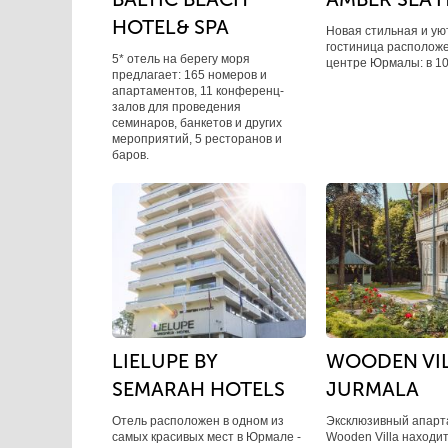
HOTEL& SPA
Новая стильная и ую
гостиница расположе
5* отель на берегу моря
центре Юрмалы: в 10
предлагает: 165 номеров и
апартаментов, 11 конференц-
залов для проведения
семинаров, банкетов и других
мероприятий, 5 ресторанов и
баров.
LIELUPE BY
WOODEN VI
SEMARAH HOTELS
JURMALA
Отель расположен в одном из
Эксклюзивный апарт
самых красивых мест в Юрмале -
Wooden Villa находи