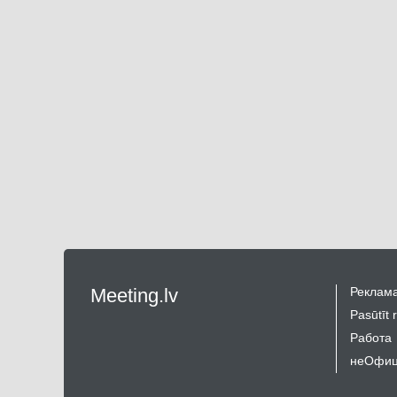
Meeting.lv
Реклама
Pasūtīt 
Работа
неОфиц