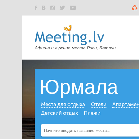
Афиша и лучшие места Риги, Латвии
Юрмала
Места для отдыха
Отели
Апартаме
Детский отдых
Пляжи