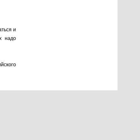
аться и
х надо
йского