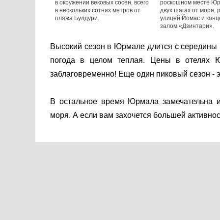
в окружении вековых сосен, всего
роскошном месте Юр
в нескольких сотнях метров от
двух шагах от моря, 
пляжа Булдури.
улицей Йомас и кон
залом «Дзинтари».
Высокий сезон в Юрмале длится с середины и
погода в целом теплая. Цены в отелях 
заблаговременно! Еще один пиковый сезон - э
В остальное время Юрмала замечательна и
моря. А если вам захочется большей активност