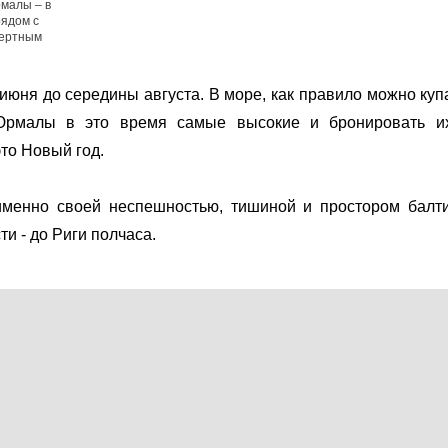
малы – в
рядом с
цертным
юня до середины августа. В море, как правило можно куп
Юрмалы в это время самые высокие и бронировать и
то Новый год.
менно своей неспешностью, тишиной и простором балти
и - до Риги полчаса.